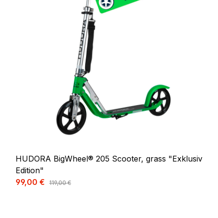
HUDORA BigWheel® 205 Scooter, grass "Exklusiv
Edition"
Verkaufspreis:
99,00 €
Regulärer Preis:
119,00 €