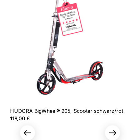
HUDORA BigWheel® 205, Scooter schwarz/rot
Regulärer Preis:
119,00 €