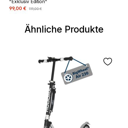
"Exklusiv Edition"
Verkaufspreis:
99,00 €
Regulärer Preis:
119,00 €
Ähnliche Produkte
Produktgalerie überspringen