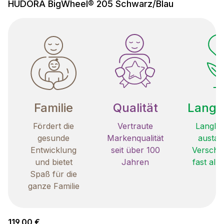
HUDORA BigWheel® 205 Schwarz/Blau
Familie
Qualität
Langle
Fördert die
Vertraute
Langleb
gesunde
Markenqualität
austau
Entwicklung
seit über 100
Verschle
und bietet
Jahren
fast all
Spaß für die
ganze Familie
Regulärer Preis:
119,00 €