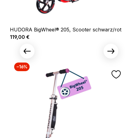
HUDORA BigWheel® 205, Scooter schwarz/rot
Regulärer Preis:
119,00 €
−16%