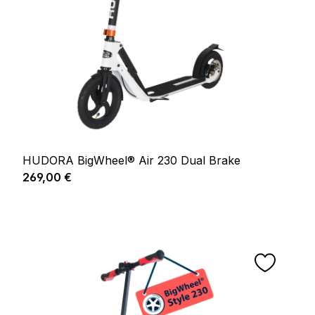
HUDORA BigWheel® Air 230 Dual Brake
Regulärer Preis:
269,00 €