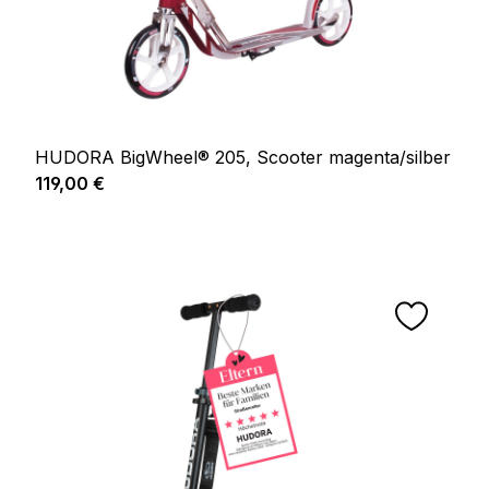
HUDORA BigWheel® 205, Scooter magenta/silber
Regulärer Preis:
119,00 €