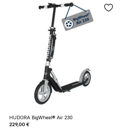
HUDORA BigWheel® Air 230
Regulärer Preis:
229,00 €