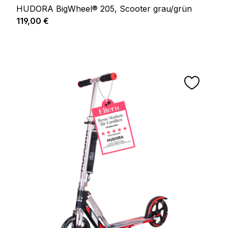
HUDORA BigWheel® 205, Scooter grau/grün
Regulärer Preis:
119,00 €