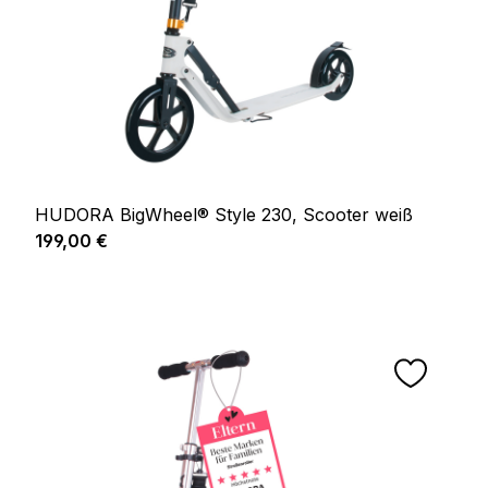
HUDORA BigWheel® Style 230, Scooter weiß
Regulärer Preis:
199,00 €