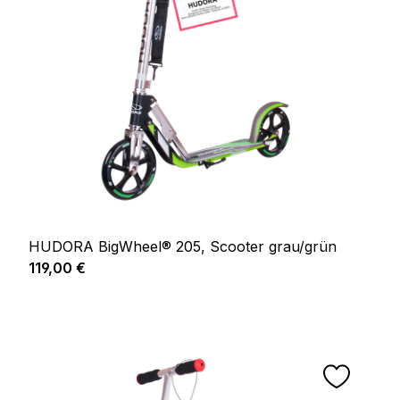
HUDORA BigWheel® 205, Scooter grau/grün
Regulärer Preis:
119,00 €