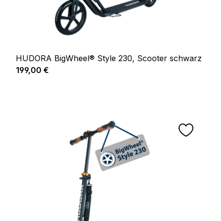
HUDORA BigWheel® Style 230, Scooter schwarz
Regulärer Preis:
199,00 €