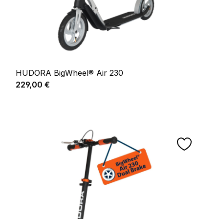
HUDORA BigWheel® Air 230
Regulärer Preis:
229,00 €