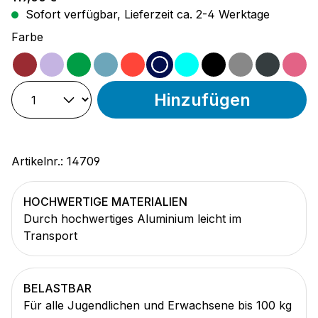
Sofort verfügbar, Lieferzeit ca. 2-4 Werktage
auswählen
Farbe
magenta
lila
grün
ocean
rot
schwarz/blau
türkis
schwarz
grau
anthra
pi
Hinzufügen
Artikelnr.:
14709
HOCHWERTIGE MATERIALIEN
Durch hochwertiges Aluminium leicht im
Transport
BELASTBAR
Für alle Jugendlichen und Erwachsene bis 100 kg