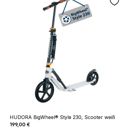
HUDORA BigWheel® Style 230, Scooter weiß
Regulärer Preis:
199,00 €