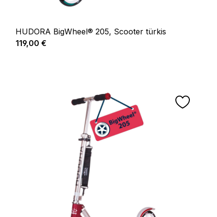
HUDORA BigWheel® 205, Scooter türkis
Regulärer Preis:
119,00 €