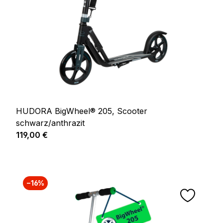
HUDORA BigWheel® 205, Scooter
schwarz/anthrazit
Regulärer Preis:
119,00 €
−16%