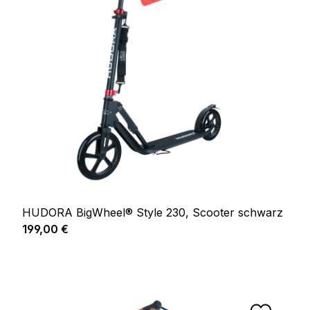
HUDORA BigWheel® Style 230, Scooter schwarz
Regulärer Preis:
199,00 €