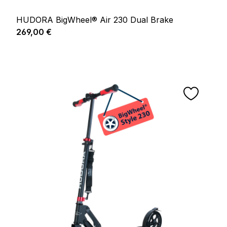
HUDORA BigWheel® Air 230 Dual Brake
Regulärer Preis:
269,00 €