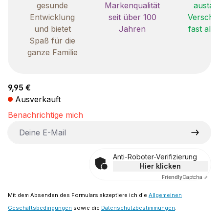
gesunde
Markenqualität
austau
Entwicklung
seit über 100
Verschle
und bietet
Jahren
fast all
Spaß für die
ganze Familie
Regulärer Preis:
9,95 €
Ausverkauft
Benachrichtige mich
Deine E-Mail
Anti-Roboter-Verifizierung
Hier klicken
Friendly
Captcha ⇗
Mit dem Absenden des Formulars akzeptiere ich die
Allgemeinen
Geschäftsbedingungen
sowie die
Datenschutzbestimmungen
.