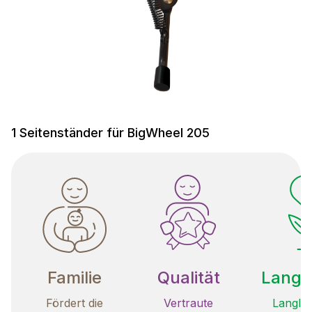
1 Seitenständer für BigWheel 205
Familie
Qualität
Langle
Fördert die
Vertraute
Langleb