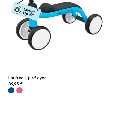
Laufrad Up 6“ cyan
Regulärer Preis:
39,95 €