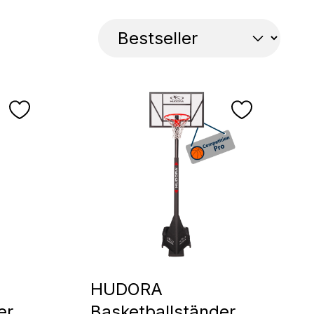
HUDORA
er
Basketballständer