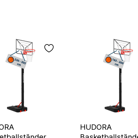
ORA
HUDORA
etballständer
Basketballständ