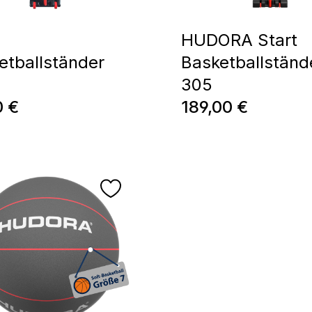
HUDORA Start
etballständer
Basketballständ
305
ärer Preis:
Regulärer Preis:
0 €
189,00 €