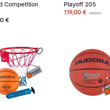
d Competition
Playoff 205
Verkaufspreis:
119,00 €
Regulärer Prei
139,00 €
ärer Preis:
00 €