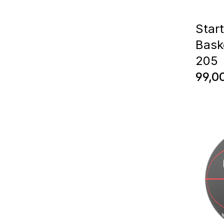
Start
Bask
205
Regul
99,0