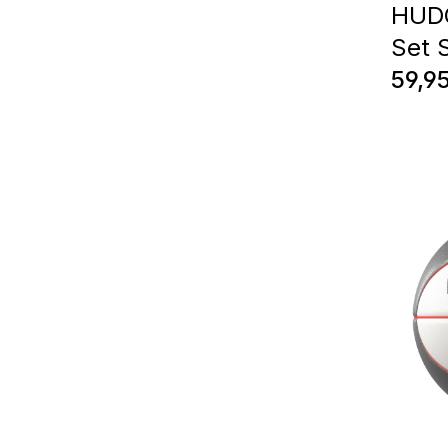
HUDO
Set 
Regul
59,9