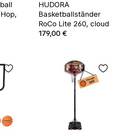
ball
HUDORA
 Hop,
Basketballständer
RoCo Lite 260, cloud
Regulärer Preis:
179,00 €