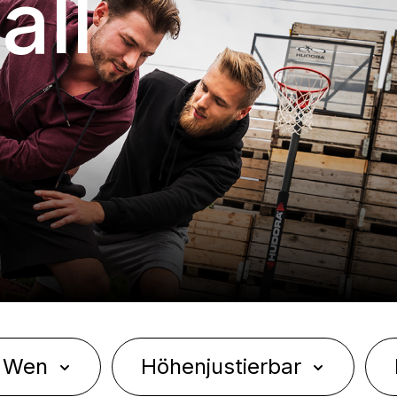
all
r Wen
Höhenjustierbar