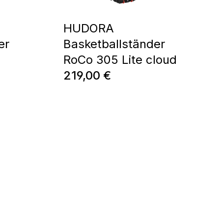
HUDORA
er
Basketballständer
RoCo 305 Lite cloud
Regulärer Preis:
219,00 €