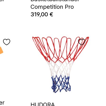
Competition Pro
Regulärer Preis:
319,00 €
er
HUDORA