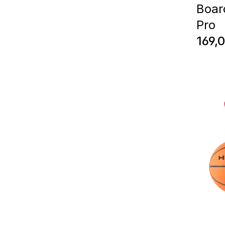
Boar
Pro
Regul
169,