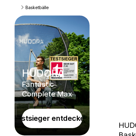
Basketbälle
HUDORA
Fantastic
Complete Max
Testsieger entdecken!
HUD
Bask