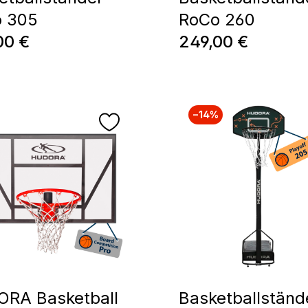
 305
RoCo 260
ärer Preis:
Regulärer Preis:
00 €
249,00 €
−14%
RA Basketball
Basketballständ