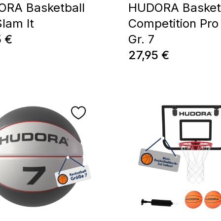
RA Basketball
HUDORA Basket
Slam It
Competition Pro
ärer Preis:
5 €
Gr. 7
Regulärer Preis:
27,95 €