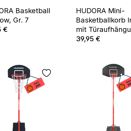
RA Basketball
HUDORA Mini-
ow, Gr. 7
Basketballkorb 
ärer Preis:
5 €
mit Türaufhäng
Regulärer Preis:
39,95 €