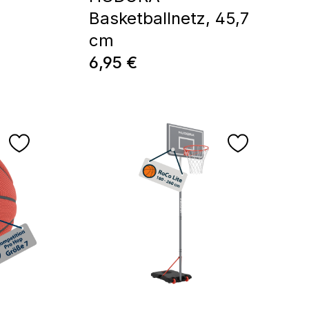
Basketballnetz, 45,7
s:
cm
Regulärer Preis:
6,95 €