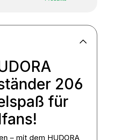
HUDORA
lständer 206
elspaß für
lfans!
rfen – mit dem HUDORA