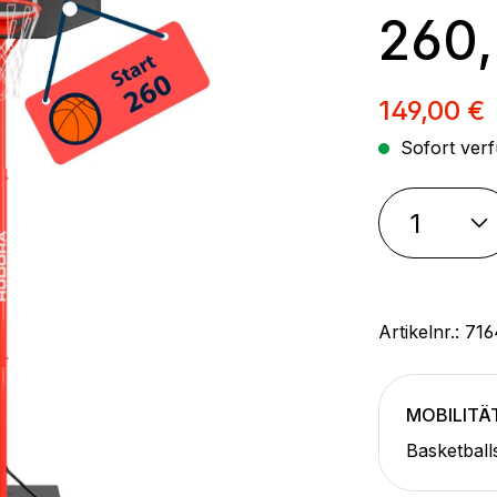
260,
Verkaufsp
149,00 €
Sofort verf
Artikelnr.:
716
MOBILITÄ
Basketball