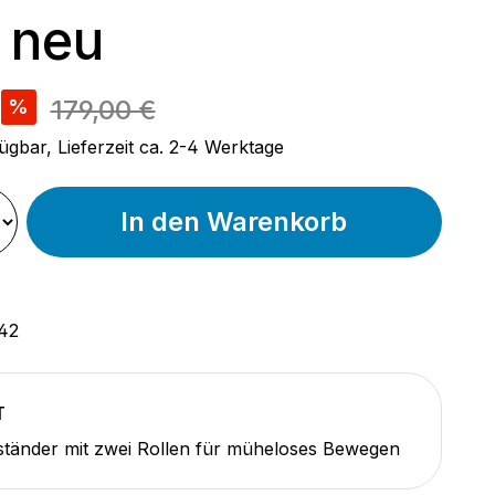
 neu
reis:
179,00 €
%
ügbar, Lieferzeit ca. 2-4 Werktage
In den Warenkorb
42
T
ständer mit zwei Rollen für müheloses Bewegen