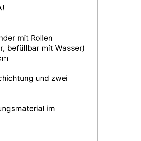
A!
nder mit Rollen
r, befüllbar mit Wasser)
 cm
chichtung und zwei
ungsmaterial im