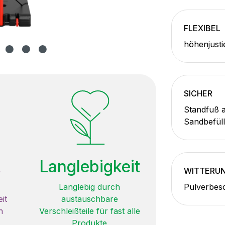
FLEXIBEL
höhenjusti
SICHER
Standfuß a
Sandbefül
t
Langlebigkeit
WITTERU
Langlebig durch
Pulverbesc
it
austauschbare
n
Verschleißteile für fast alle
Produkte