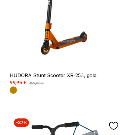
HUDORA Stunt Scooter XR-25.1, gold
Verkaufspreis:
99,95 €
Regulärer Preis:
159,00 €
−37%