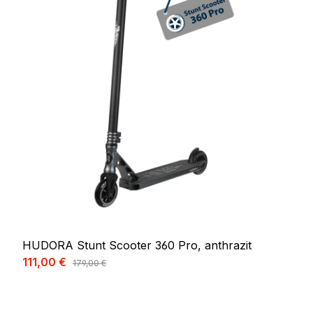
HUDORA Stunt Scooter 360 Pro, anthrazit
Verkaufspreis:
111,00 €
Regulärer Preis:
179,00 €