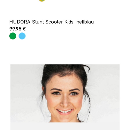
HUDORA Stunt Scooter Kids, hellblau
Regulärer Preis:
99,95 €