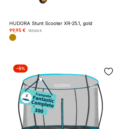
HUDORA Stunt Scooter XR-25.1, gold
Verkaufspreis:
99,95 €
Regulärer Preis:
159,00 €
−5%