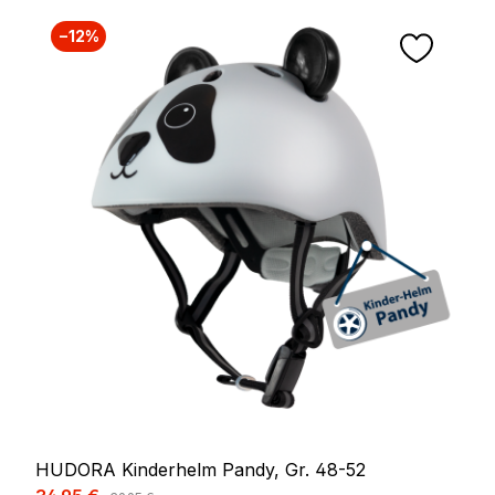
−12%
HUDORA Kinderhelm Pandy, Gr. 48-52
Verkaufspreis:
Regulärer Preis: