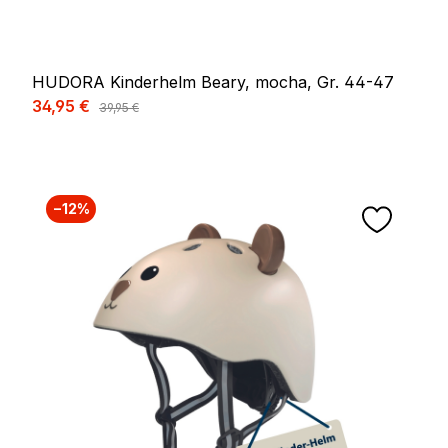
HUDORA Kinderhelm Beary, mocha, Gr. 44-47
Verkaufspreis:
34,95 €
Regulärer Preis:
39,95 €
−12%