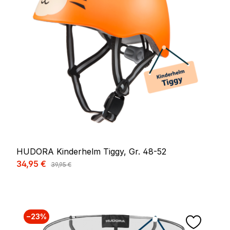
HUDORA Kinderhelm Tiggy, Gr. 48-52
Verkaufspreis:
34,95 €
Regulärer Preis:
39,95 €
−23%