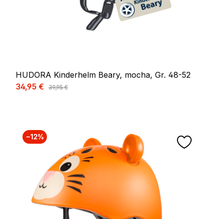
HUDORA Kinderhelm Beary, mocha, Gr. 48-52
Verkaufspreis:
34,95 €
Regulärer Preis:
39,95 €
−12%