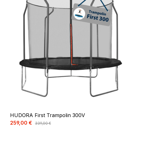
HUDORA First Trampolin 300V
Verkaufspreis:
259,00 €
Regulärer Preis:
339,00 €