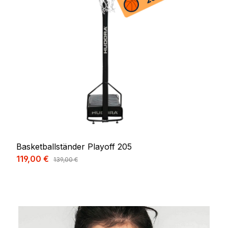
Basketballständer Playoff 205
Verkaufspreis:
119,00 €
Regulärer Preis:
139,00 €