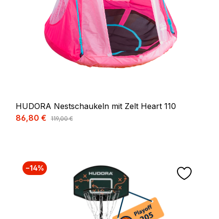
HUDORA Nestschaukeln mit Zelt Heart 110
Verkaufspreis:
86,80 €
Regulärer Preis:
119,00 €
−14%