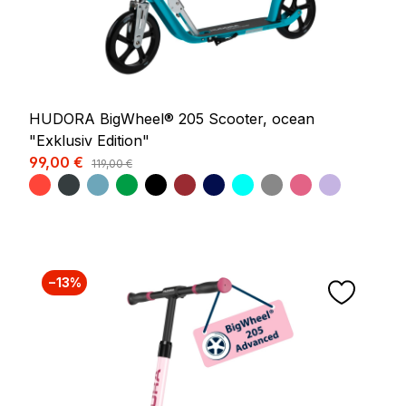
HUDORA BigWheel® 205 Scooter, ocean
"Exklusiv Edition"
Verkaufspreis:
99,00 €
Regulärer Preis:
119,00 €
−13%