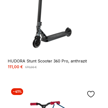
HUDORA Stunt Scooter 360 Pro, anthrazit
Verkaufspreis:
111,00 €
Regulärer Preis:
179,00 €
−41%