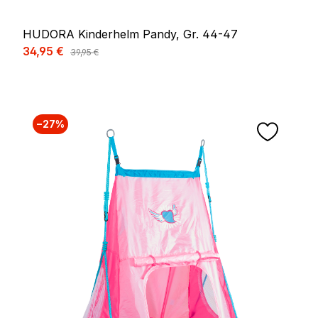
HUDORA Kinderhelm Pandy, Gr. 44-47
Verkaufspreis:
34,95 €
Regulärer Preis:
39,95 €
−27%