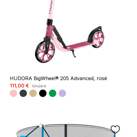
HUDORA BigWheel® 205 Advanced, rosé
Verkaufspreis:
111,00 €
Regulärer Preis:
129,00 €