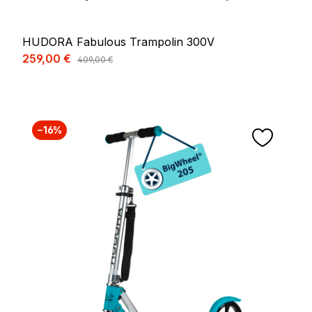
HUDORA Fabulous Trampolin 300V
Verkaufspreis:
259,00 €
Regulärer Preis:
409,00 €
−16%