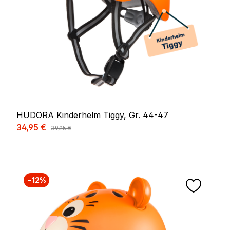
HUDORA Kinderhelm Tiggy, Gr. 44-47
Verkaufspreis:
34,95 €
Regulärer Preis:
39,95 €
−12%