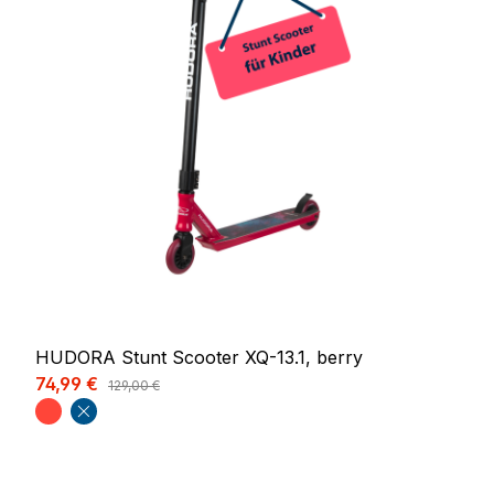
HUDORA Stunt Scooter XQ-13.1, berry
Verkaufspreis:
74,99 €
Regulärer Preis:
129,00 €