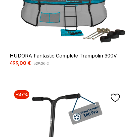
HUDORA Fantastic Complete Trampolin 300V
Verkaufspreis:
499,00 €
Regulärer Preis:
529,00 €
−37%