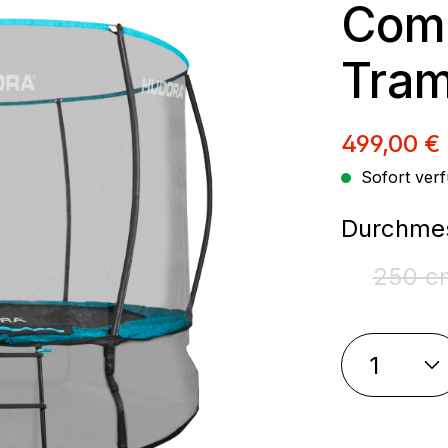
Com
Tram
Verkaufsp
499,00 €
Sofort verf
Durchmes
250 c
(Die