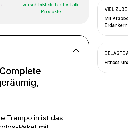
n
Verschleißteile für fast alle
VIEL ZUB
Produkte
Mit Krabbe
Erdankern
BELASTB
Fitness un
 Complete
geräumig,
 Trampolin ist das
glos-Paket mit