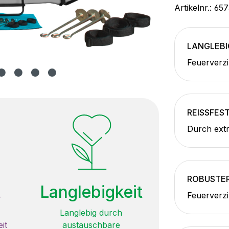
Artikelnr.:
657
LANGLEBI
Feuerverzi
REISSFES
Durch extr
ROBUSTE
t
Langlebigkeit
Feuerverzi
Langlebig durch
it
austauschbare