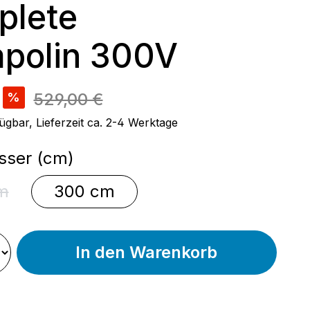
plete
polin 300V
reis:
529,00 €
%
ügbar, Lieferzeit ca. 2-4 Werktage
auswählen
ser (cm)
m
300 cm
se Option ist zurzeit nicht verfügbar.)
In den Warenkorb