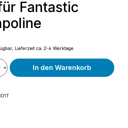
ür Fantastic
poline
 Preis:
ügbar, Lieferzeit ca. 2-4 Werktage
In den Warenkorb
3O1T