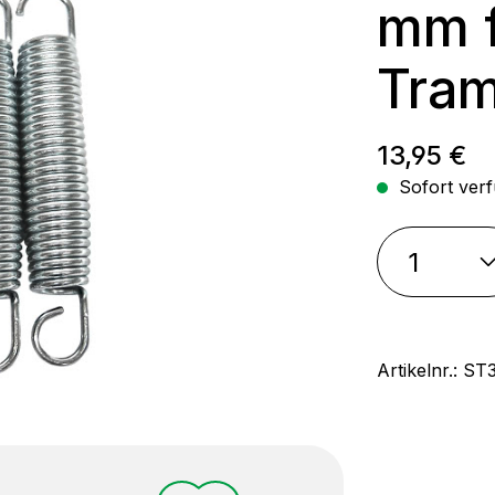
mm f
Tram
Regulärer
13,95 €
Sofort verf
Artikelnr.:
ST