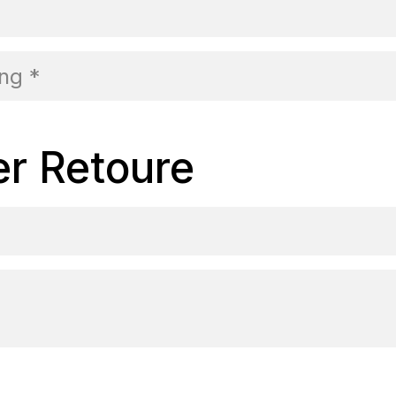
ng *
er Retoure