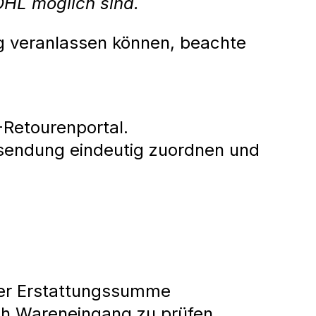
DHL möglich sind.
ng veranlassen können, beachte
Retourenportal.
ksendung eindeutig zuordnen und
er Erstattungssumme
ch Wareneingang zu prüfen.