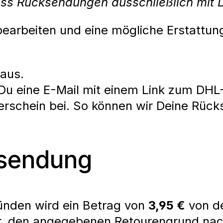
ass Rücksendungen ausschließlich mit 
 bearbeiten und eine mögliche Erstattu
 aus.
u eine E-Mail mit einem Link zum DHL-
erschein bei. So können wir Deine Rüc
ksendung
ründen wird ein Betrag von
3,95 €
von d
or, den angegebenen Retourengrund na