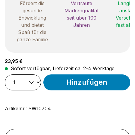
Fördert die
Vertraute
Langleb
gesunde
Markenqualität
austau
Entwicklung
seit über 100
Verschle
und bietet
Jahren
fast all
Spaß für die
ganze Familie
Regulärer Preis:
23,95 €
Sofort verfügbar, Lieferzeit ca. 2-4 Werktage
Hinzufügen
Artikelnr.:
SW10704