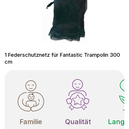
1 Federschutznetz für Fantastic Trampolin 300
cm
Familie
Qualität
Langle