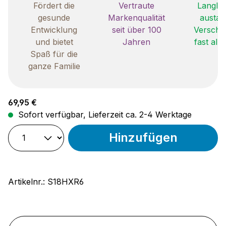
Fördert die
Vertraute
Langleb
gesunde
Markenqualität
austau
Entwicklung
seit über 100
Verschle
und bietet
Jahren
fast all
Spaß für die
ganze Familie
Regulärer Preis:
69,95 €
Sofort verfügbar, Lieferzeit ca. 2-4 Werktage
Hinzufügen
Artikelnr.:
S18HXR6