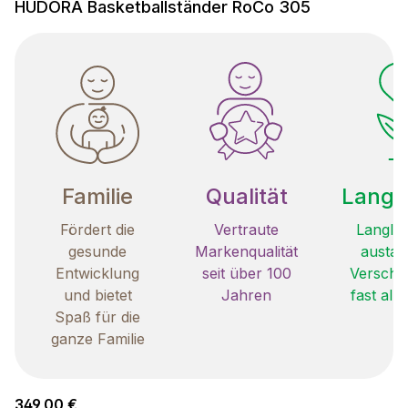
HUDORA Basketballständer RoCo 305
Familie
Qualität
Langle
Fördert die
Vertraute
Langleb
gesunde
Markenqualität
austau
Entwicklung
seit über 100
Verschle
und bietet
Jahren
fast all
Spaß für die
ganze Familie
Regulärer Preis:
349,00 €