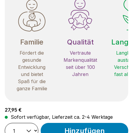
Familie
Qualität
Langle
Fördert die
Vertraute
Langleb
gesunde
Markenqualität
austau
Entwicklung
seit über 100
Verschle
und bietet
Jahren
fast all
Spaß für die
ganze Familie
Regulärer Preis:
27,95 €
Sofort verfügbar, Lieferzeit ca. 2-4 Werktage
Hinzufügen