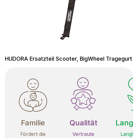
HUDORA Ersatzteil Scooter, BigWheel Tragegurt
Familie
Qualität
Langle
Fördert die
Vertraute
Langleb