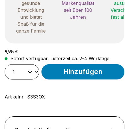
gesunde
Markenqualität
austau
Entwicklung
seit über 100
Verschle
und bietet
Jahren
fast all
Spaß für die
ganze Familie
Regulärer Preis:
9,95 €
Sofort verfügbar, Lieferzeit ca. 2-4 Werktage
Hinzufügen
Artikelnr.:
S3S3OX