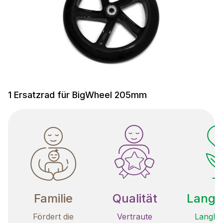
1 Ersatzrad für BigWheel 205mm
Familie
Qualität
Langle
Fördert die
Vertraute
Langleb