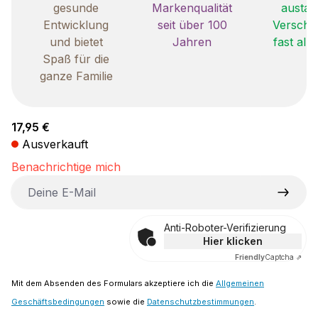
gesunde
Markenqualität
austau
Entwicklung
seit über 100
Verschle
und bietet
Jahren
fast all
Spaß für die
ganze Familie
Regulärer Preis:
17,95 €
Ausverkauft
Benachrichtige mich
Deine E-Mail
Anti-Roboter-Verifizierung
Hier klicken
Friendly
Captcha ⇗
Mit dem Absenden des Formulars akzeptiere ich die
Allgemeinen
Geschäftsbedingungen
sowie die
Datenschutzbestimmungen
.