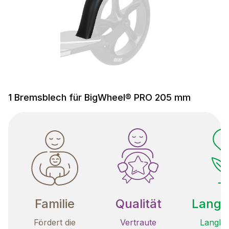
1 Bremsblech für BigWheel® PRO 205 mm
Familie
Qualität
Langle
Fördert die
Vertraute
Langleb