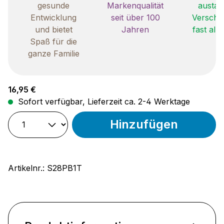
gesunde
Markenqualität
austau
Entwicklung
seit über 100
Verschle
und bietet
Jahren
fast all
Spaß für die
ganze Familie
Regulärer Preis:
16,95 €
Sofort verfügbar, Lieferzeit ca. 2-4 Werktage
Hinzufügen
Artikelnr.:
S28PB1T