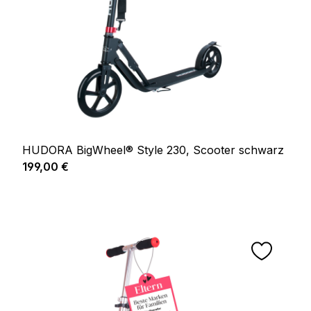
HUDORA BigWheel® Style 230, Scooter schwarz
Regulärer Preis:
199,00 €