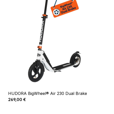
HUDORA BigWheel® Air 230 Dual Brake
Regulärer Preis:
269,00 €