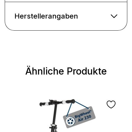
Herstellerangaben
Ähnliche Produkte
Produktgalerie überspringen