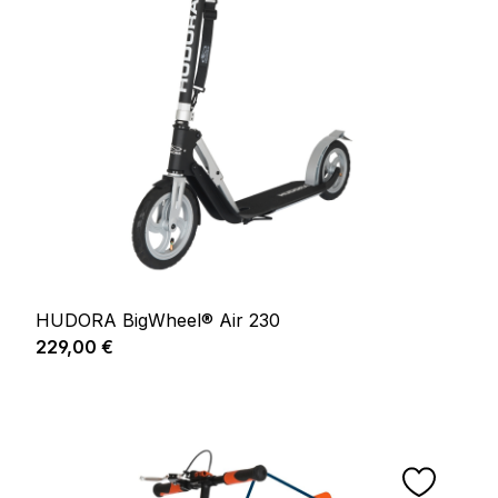
HUDORA BigWheel® Air 230
Regulärer Preis:
229,00 €