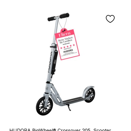
HUDORA BigWheel® Crossover 205, Scooter