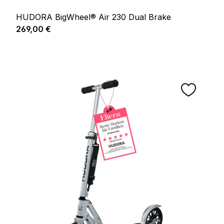
HUDORA BigWheel® Air 230 Dual Brake
Regulärer Preis:
269,00 €