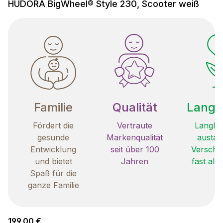
HUDORA BigWheel® Style 230, Scooter weiß
Familie
Qualität
Langle
Fördert die
Vertraute
Langleb
gesunde
Markenqualität
austau
Entwicklung
seit über 100
Verschle
und bietet
Jahren
fast all
Spaß für die
ganze Familie
Regulärer Preis:
199,00 €