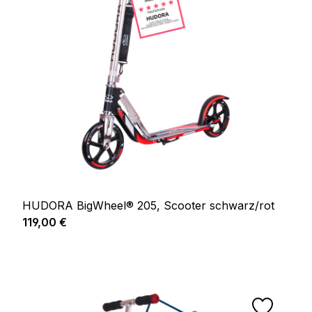
HUDORA BigWheel® 205, Scooter schwarz/rot
Regulärer Preis:
119,00 €