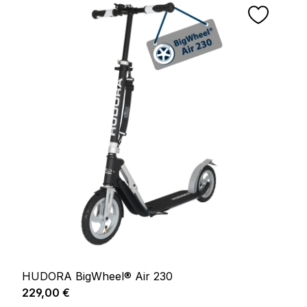
HUDORA BigWheel® Air 230
Regulärer Preis:
229,00 €