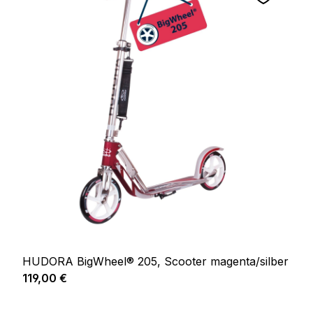
HUDORA BigWheel® 205, Scooter magenta/silber
Regulärer Preis:
119,00 €