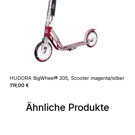
HUDORA BigWheel® 205, Scooter magenta/silber
Regulärer Preis:
119,00 €
Ähnliche Produkte
Produktgalerie überspringen