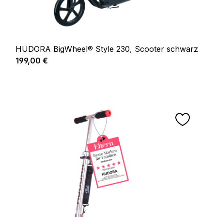
HUDORA BigWheel® Style 230, Scooter schwarz
Regulärer Preis:
199,00 €