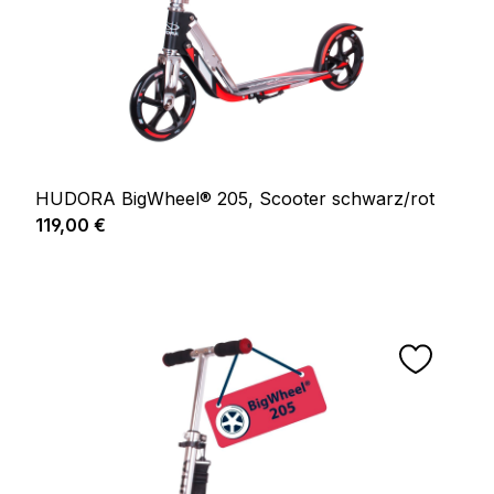
HUDORA BigWheel® 205, Scooter schwarz/rot
Regulärer Preis:
119,00 €