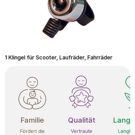
1 Klingel für Scooter, Laufräder, Fahrräder
Familie
Qualität
Langle
Fördert die
Vertraute
Langleb