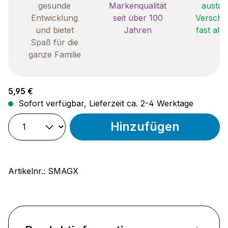
gesunde
Markenqualität
austau
Entwicklung
seit über 100
Verschle
und bietet
Jahren
fast all
Spaß für die
ganze Familie
Regulärer Preis:
5,95 €
Sofort verfügbar, Lieferzeit ca. 2-4 Werktage
Hinzufügen
Artikelnr.:
SMAGX