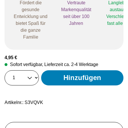
Fördert die
Vertraute
Langlebig
gesunde
Markenqualität
austaus
Entwicklung und
seit über 100
Verschleißt
bietet Spaß für
Jahren
fast alle 
die ganze
Familie
Regulärer Preis:
4,95 €
Sofort verfügbar, Lieferzeit ca. 2-4 Werktage
Hinzufügen
Artikelnr.:
S3VQVK