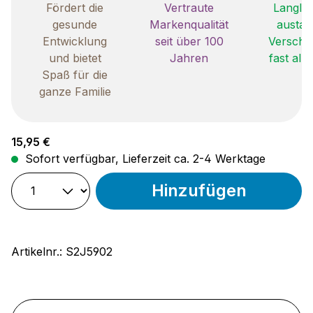
Fördert die
Vertraute
Langleb
gesunde
Markenqualität
austau
Entwicklung
seit über 100
Verschle
und bietet
Jahren
fast all
Spaß für die
ganze Familie
Regulärer Preis:
15,95 €
Sofort verfügbar, Lieferzeit ca. 2-4 Werktage
Hinzufügen
Artikelnr.:
S2J5902