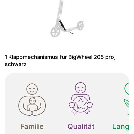
1 Klappmechanismus für BigWheel 205 pro,
schwarz
Familie
Qualität
Langle