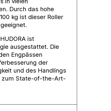
 in vielen
en. Durch das hohe
0 kg ist dieser Roller
 geeignet.
n HUDORA ist
ie ausgestattet. Die
 den Engpässen
Verbesserung der
keit und des Handlings
zum State-of-the-Art-