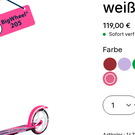
weiß
Regulärer
119,00 €
Sofort verf
aus
Farbe
magen
lila
pink
Artikelnr.:
147