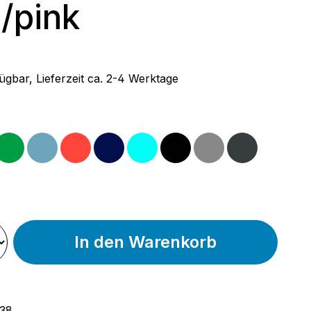
/pink
 Preis:
ügbar, Lieferzeit ca. 2-4 Werktage
wählen
ta
grün
ocean
rot
schwarz/blau
türkis
schwarz
grau
anthrazit
In den Warenkorb
38