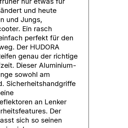
früher nur etwas für
eändert und heute
en und Jungs,
oter. Ein rasch
infach perfekt für den
hulweg. Der HUDORA
Reifen genau der richtige
eizeit. Dieser Aluminium-
fänge sowohl am
. Sicherheitshandgriffe
 eine
eflektoren an Lenker
rheitsfeatures. Der
asst sich so seinen