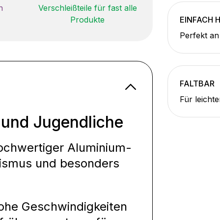
n
Verschleißteile für fast alle
Produkte
EINFACH 
Perfekt an
FALTBAR
Für leich
r und Jugendliche
ochwertiger Aluminium-
anismus und besonders
hohe Geschwindigkeiten