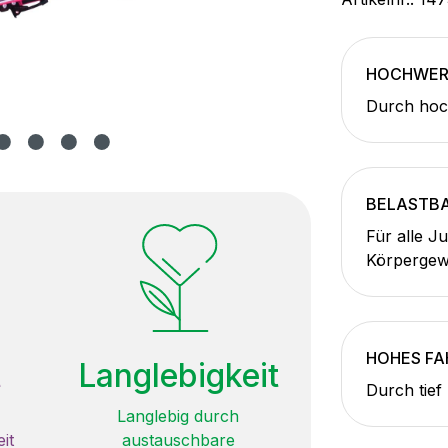
HOCHWERT
Durch hoch
BELASTB
Für alle J
Körpergew
HOHES F
t
Langlebigkeit
Durch tief 
Langlebig durch
it
austauschbare