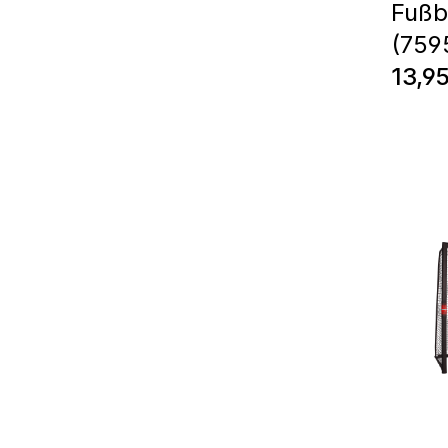
Fußb
(759
Regul
13,9