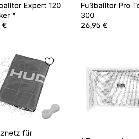
balltor Expert 120
Fußballtor Pro T
ker "
300
ärer Preis:
Regulärer Preis:
 €
26,95 €
tznetz für