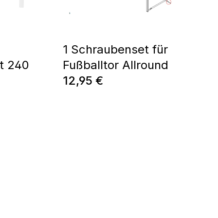
1 Schraubenset für
rt 240
Fußballtor Allround
Regulärer Preis:
12,95 €