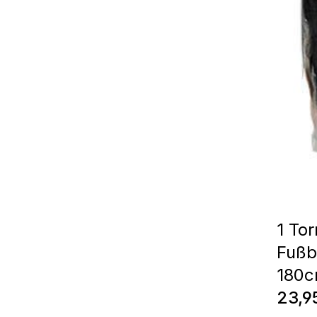
1 Tor
Fußb
180
Regul
23,9