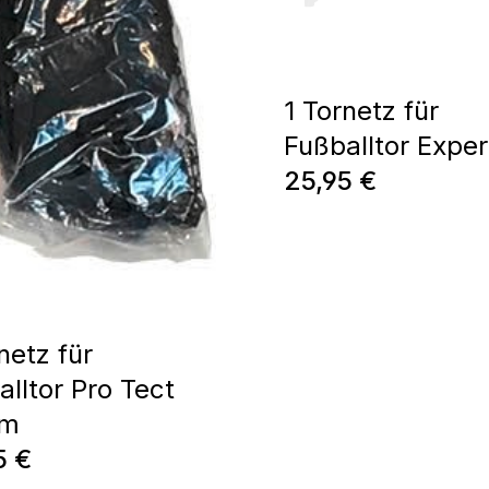
1 Tornetz für
Fußballtor Expe
Regulärer Preis:
25,95 €
netz für
alltor Pro Tect
cm
ärer Preis:
5 €