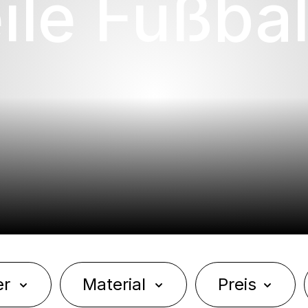
ile Fußbal
er
Material
Preis