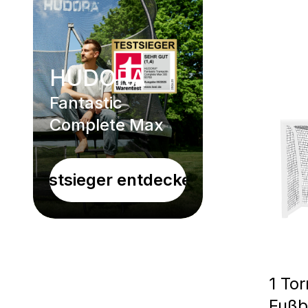
HUDORA
Fantastic
Complete Max
Testsieger entdecken!
1 Tor
Fußb