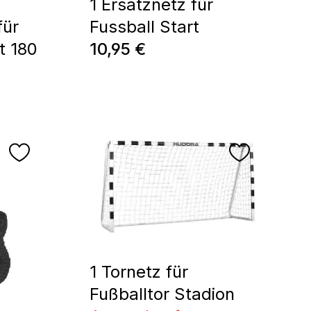
1 Ersatznetz für
für
Fussball Start
Regulärer Preis:
t 180
10,95 €
1 Tornetz für
Fußballtor Stadion