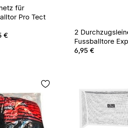
netz für
alltor Pro Tect
2 Durchzugslein
ärer Preis:
5 €
Fussballtore Exp
Regulärer Preis:
6,95 €