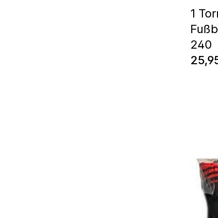
1 Tor
Fußb
240
Regul
25,9