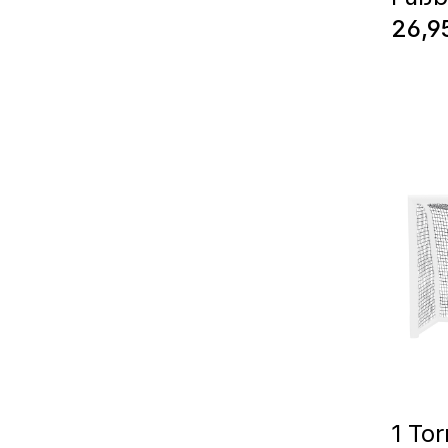
Regul
26,9
1 Tor