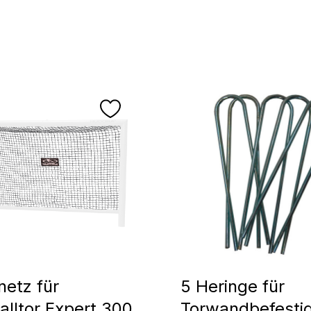
netz für
5 Heringe für
alltor Expert 300
Torwandbefesti