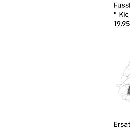
Fuss
" Kic
Regul
19,95
Ersa