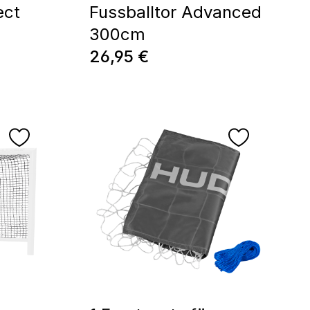
ect
Fussballtor Advanced
300cm
Regulärer Preis:
26,95 €