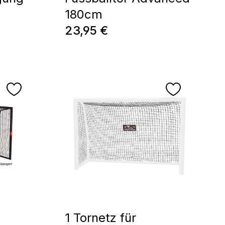
180cm
Regulärer Preis:
23,95 €
1 Tornetz für