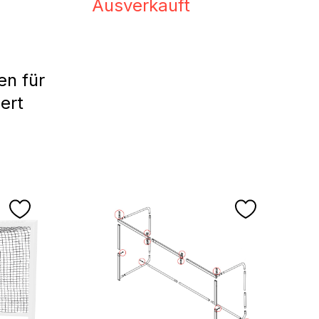
Ausverkauft
en für
ert