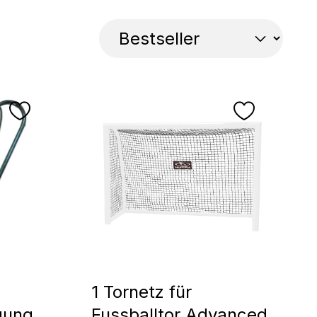
1 Tornetz für
gung
Fussballtor Advanced