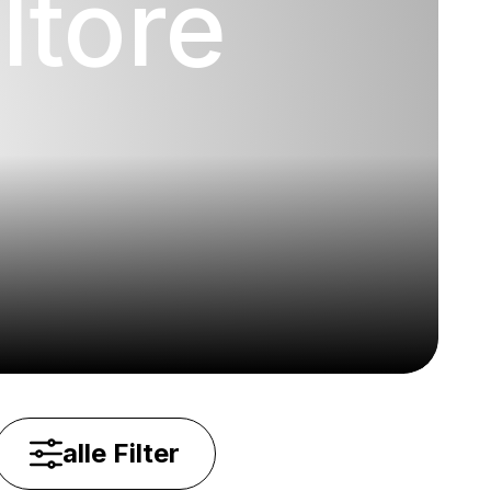
ltore
alle Filter