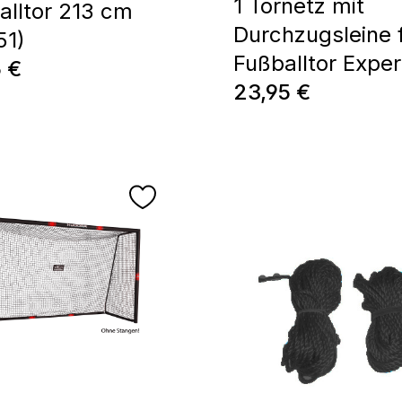
1 Tornetz mit
alltor 213 cm
Durchzugsleine 
51)
Fußballtor Exper
ärer Preis:
5 €
Regulärer Preis:
23,95 €