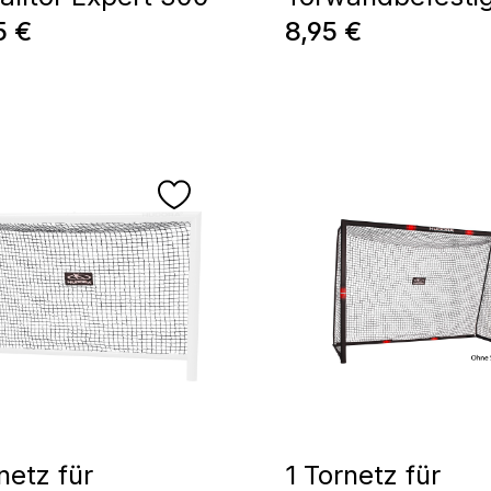
ärer Preis:
Regulärer Preis:
5 €
8,95 €
netz für
1 Tornetz für