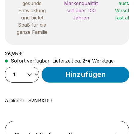
gesunde
Markenqualität
austau
Entwicklung
seit über 100
Verschle
und bietet
Jahren
fast all
Spaß für die
ganze Familie
Regulärer Preis:
26,95 €
Sofort verfügbar, Lieferzeit ca. 2-4 Werktage
Hinzufügen
Artikelnr.:
S2NBXDU