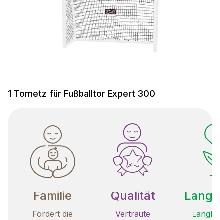
1 Tornetz für Fußballtor Expert 300
Familie
Qualität
Langle
Fördert die
Vertraute
Langleb