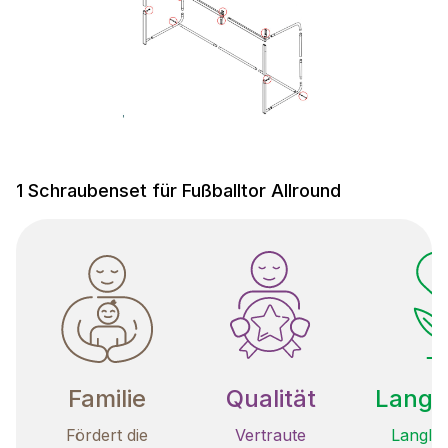
1 Schraubenset für Fußballtor Allround
Familie
Qualität
Langle
Fördert die
Vertraute
Langleb