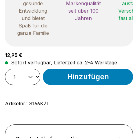
gesunde
Markenqualität
austau
Entwicklung
seit über 100
Verschle
und bietet
Jahren
fast all
Spaß für die
ganze Familie
Regulärer Preis:
12,95 €
Sofort verfügbar, Lieferzeit ca. 2-4 Werktage
Hinzufügen
Artikelnr.:
S166K7L