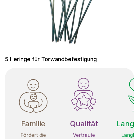
5 Heringe für Torwandbefestigung
Familie
Qualität
Langle
Fördert die
Vertraute
Langleb