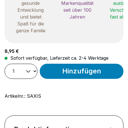
gesunde
Markenqualität
austau
Entwicklung
seit über 100
Verschle
und bietet
Jahren
fast all
Spaß für die
ganze Familie
Regulärer Preis:
8,95 €
Sofort verfügbar, Lieferzeit ca. 2-4 Werktage
Hinzufügen
Artikelnr.:
SAXIS