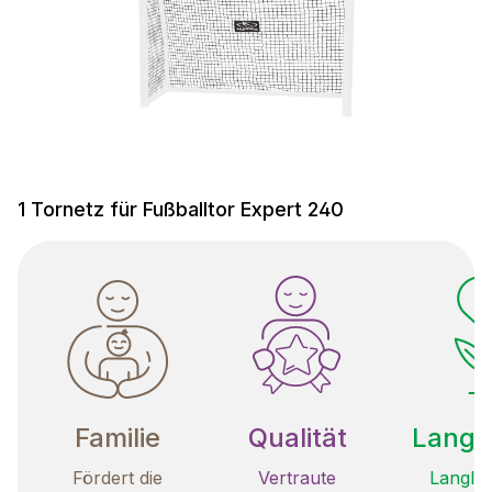
1 Tornetz für Fußballtor Expert 240
Familie
Qualität
Langle
Fördert die
Vertraute
Langleb