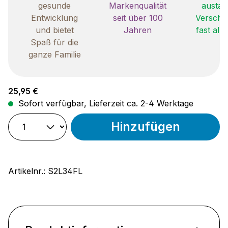
gesunde
Markenqualität
austau
Entwicklung
seit über 100
Verschle
und bietet
Jahren
fast all
Spaß für die
ganze Familie
Regulärer Preis:
25,95 €
Sofort verfügbar, Lieferzeit ca. 2-4 Werktage
Hinzufügen
Artikelnr.:
S2L34FL