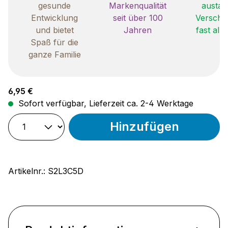
gesunde
Markenqualität
austau
Entwicklung
seit über 100
Verschle
und bietet
Jahren
fast all
Spaß für die
ganze Familie
Regulärer Preis:
6,95 €
Sofort verfügbar, Lieferzeit ca. 2-4 Werktage
Hinzufügen
Artikelnr.:
S2L3C5D