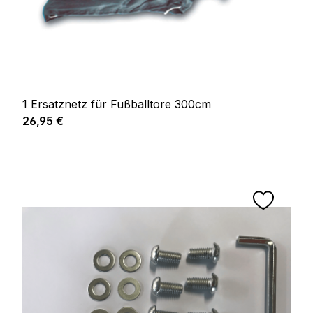
1 Ersatznetz für Fußballtore 300cm
Prix régulier :
26,95 €