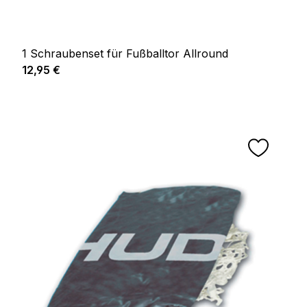
1 Schraubenset für Fußballtor Allround
Prix régulier :
12,95 €