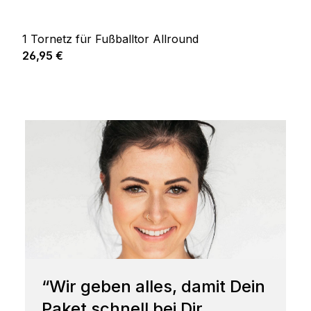
1 Tornetz für Fußballtor Allround
Prix régulier :
26,95 €
“Wir geben alles, damit Dein
Paket schnell bei Dir