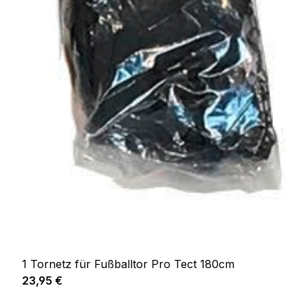
1 Tornetz für Fußballtor Pro Tect 180cm
Prix régulier :
23,95 €