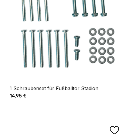
1 Schraubenset für Fußballtor Stadion
Prix régulier :
14,95 €