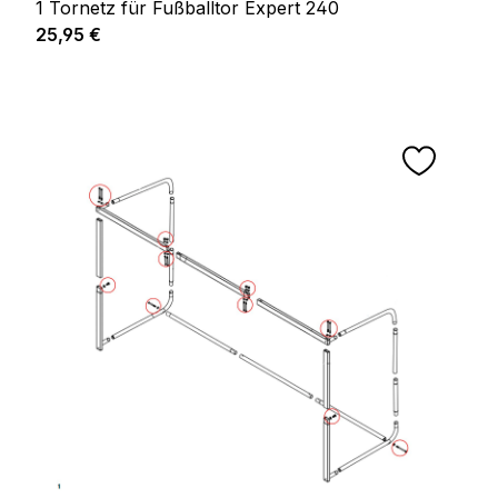
1 Tornetz für Fußballtor Expert 240
Prix régulier :
25,95 €