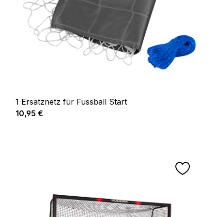
1 Ersatznetz für Fussball Start
Prix régulier :
10,95 €