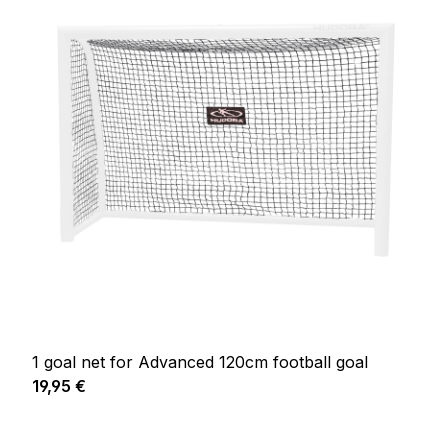
1 goal net for Advanced 120cm football goal
Prix régulier :
19,95 €