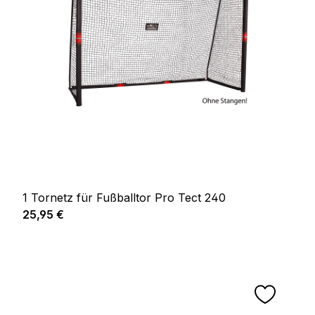
1 Tornetz für Fußballtor Pro Tect 240
Prix régulier :
25,95 €