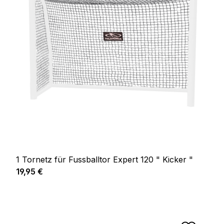
1 Tornetz für Fussballtor Expert 120 " Kicker "
Prix régulier :
19,95 €