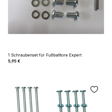
1 Schraubenset für Fußballtore Expert
Prix régulier :
5,95 €