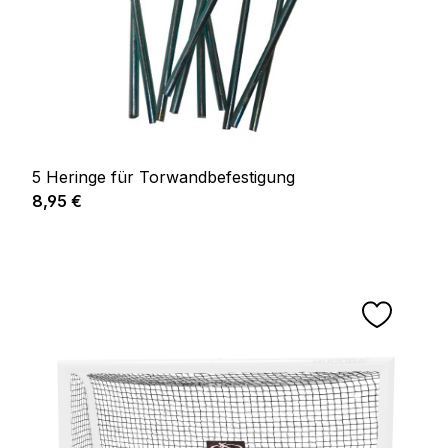
5 Heringe für Torwandbefestigung
Prix régulier :
8,95 €