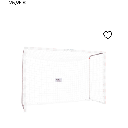
Prix régulier :
25,95 €