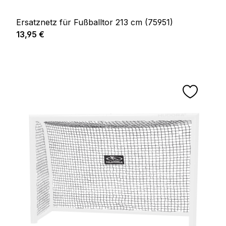
Ersatznetz für Fußballtor 213 cm (75951)
Prix régulier :
13,95 €