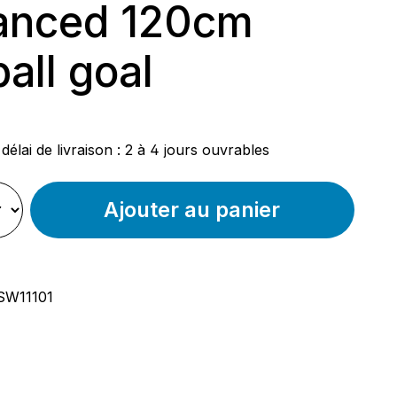
anced 120cm
ball goal
ier :
délai de livraison : 2 à 4 jours ouvrables
Ajouter au panier
SW11101