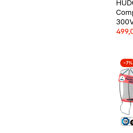
HUDO
Comp
300
Prix 
499,
−7%