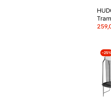
HUDO
Tram
Prix 
259,
−25