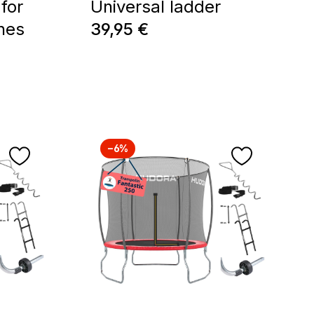
for
Universal ladder
Prix régulier :
nes
39,95 €
−6%