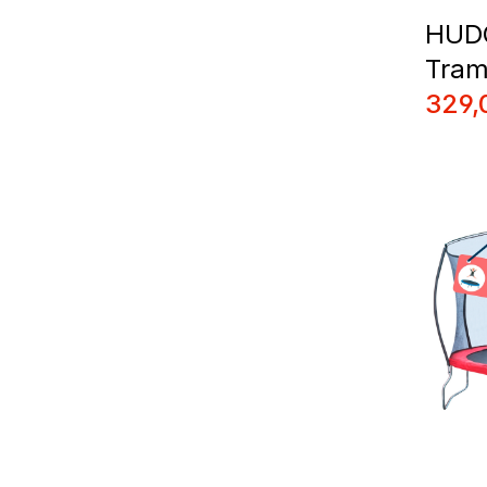
HUDO
Tram
Prix 
329,