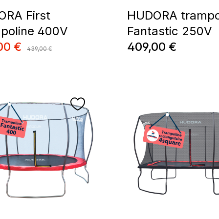
RA First
HUDORA trampo
poline 400V
Fantastic 250V
de vente :
Prix régulier :
00 €
409,00 €
Prix régulier :
439,00 €