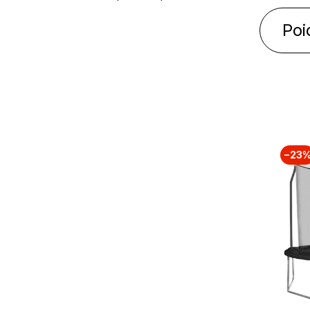
Poi
−23