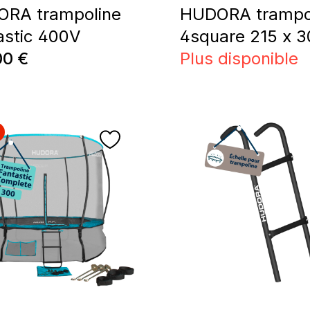
RA trampoline
HUDORA trampo
astic 400V
4square 215 x 3
régulier :
00 €
Plus disponible