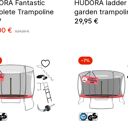
RA Fantastic
HUDORA ladder 
lete Trampoline
garden trampoli
Prix régulier :
V
29,95 €
de vente :
00 €
Prix régulier :
529,00 €
−7%