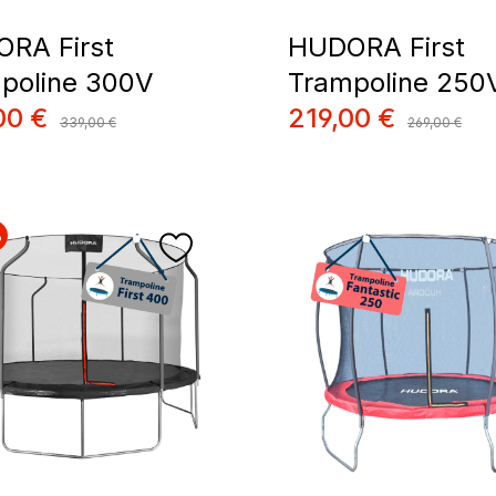
RA First
HUDORA First
poline 300V
Trampoline 250
de vente :
Prix de vente :
00 €
219,00 €
Prix régulier :
Prix régulier :
339,00 €
269,00 €
%