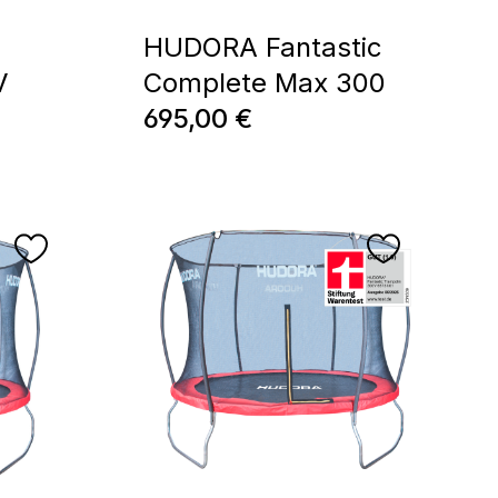
HUDORA Fantastic
V
Complete Max 300
Prix régulier :
695,00 €