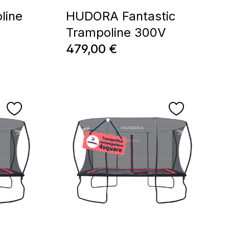
line
HUDORA Fantastic
Trampoline 300V
Prix régulier :
479,00 €