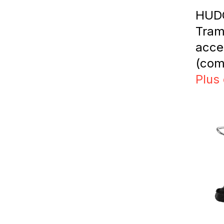
HUDO
Tram
acce
(com
Plus 