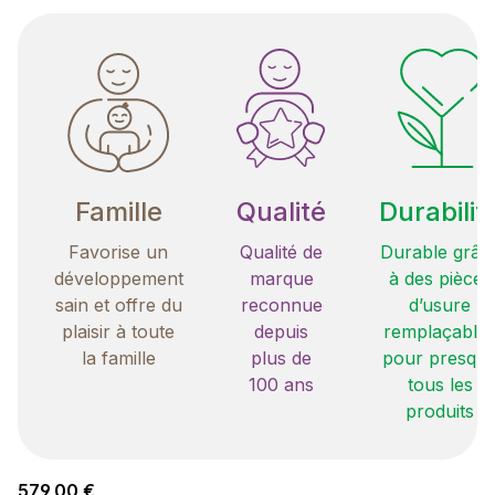
Famille
Qualité
Durabilit
Favorise un
Qualité de
Durable grâc
développement
marque
à des pièces
sain et offre du
reconnue
d’usure
plaisir à toute
depuis
remplaçable
la famille
plus de
pour presqu
100 ans
tous les
produits
Prix régulier :
579,00 €