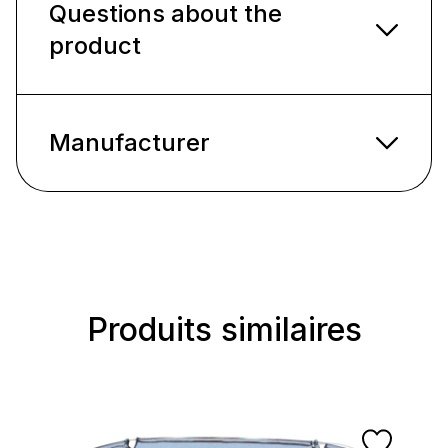
Questions about the
product
Manufacturer
Produits similaires
Ignorer la galerie de produits