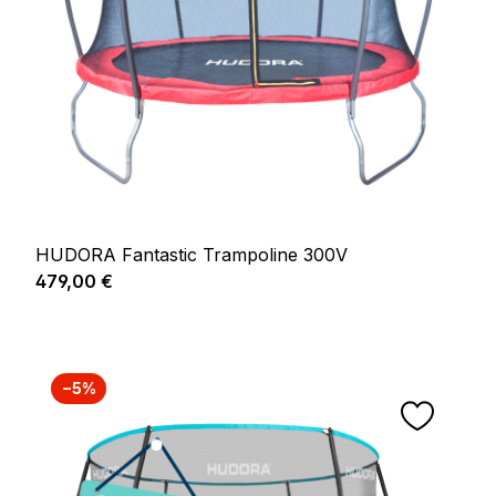
HUDORA Fantastic Trampoline 300V
Prix régulier :
479,00 €
−5%