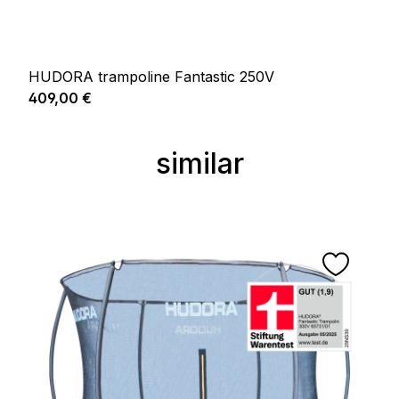
HUDORA trampoline Fantastic 250V
Prix régulier :
409,00 €
similar
Ignorer la galerie de produits