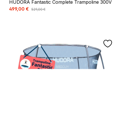
HUDORA Fantastic Complete Trampoline 300V
Prix de vente :
499,00 €
Prix régulier :
529,00 €