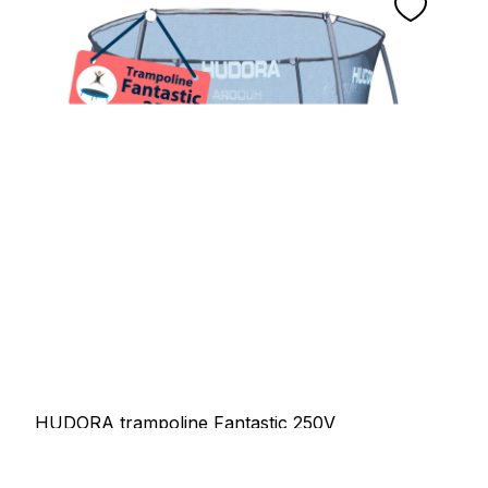
HUDORA trampoline Fantastic 250V
Prix régulier :
409,00 €