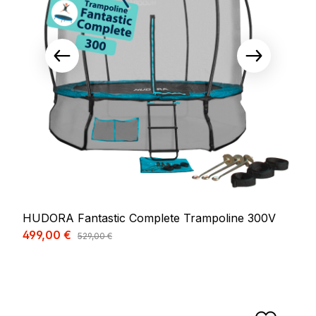
HUDORA Fantastic Complete Trampoline 300V
Prix de vente :
499,00 €
Prix régulier :
529,00 €