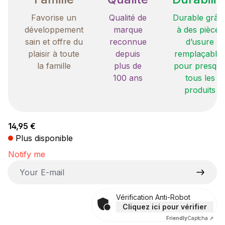
Favorise un
Qualité de
Durable grâc
développement
marque
à des pièces
sain et offre du
reconnue
d’usure
plaisir à toute
depuis
remplaçable
la famille
plus de
pour presqu
100 ans
tous les
produits
Prix régulier :
14,95 €
Plus disponible
Notify me
Your E-mail
Vérification Anti-Robot
Cliquez ici pour vérifier
Friendly
Captcha ⇗