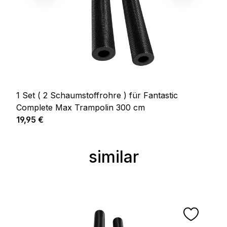
1 Set ( 2 Schaumstoffrohre ) für Fantastic
Complete Max Trampolin 300 cm
Prix régulier :
19,95 €
similar
Ignorer la galerie de produits