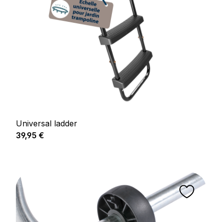
Universal ladder
Prix régulier :
39,95 €