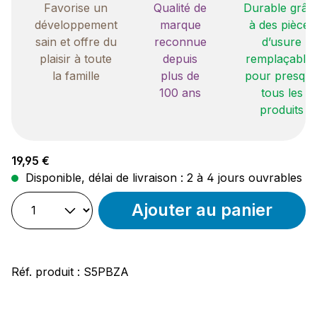
Favorise un
Qualité de
Durable grâc
développement
marque
à des pièces
sain et offre du
reconnue
d’usure
plaisir à toute
depuis
remplaçable
la famille
plus de
pour presqu
100 ans
tous les
produits
Prix régulier :
19,95 €
Disponible, délai de livraison : 2 à 4 jours ouvrables
Ajouter au panier
Réf. produit :
S5PBZA