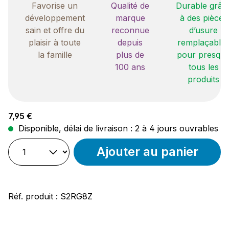
Favorise un
Qualité de
Durable grâc
développement
marque
à des pièces
sain et offre du
reconnue
d’usure
plaisir à toute
depuis
remplaçable
la famille
plus de
pour presqu
100 ans
tous les
produits
Prix régulier :
7,95 €
Disponible, délai de livraison : 2 à 4 jours ouvrables
Ajouter au panier
Réf. produit :
S2RG8Z