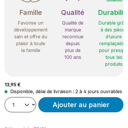
Famille
Qualité
Durabilit
Favorise un
Qualité de
Durable grâc
développement
marque
à des pièces
sain et offre du
reconnue
d’usure
plaisir à toute
depuis
remplaçable
la famille
plus de
pour presqu
100 ans
tous les
produits
Prix régulier :
13,95 €
Disponible, délai de livraison : 2 à 4 jours ouvrables
Ajouter au panier