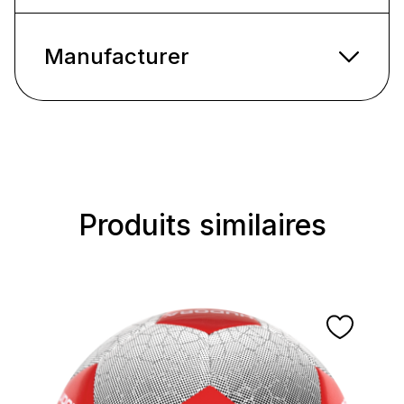
Manufacturer
Produits similaires
Ignorer la galerie de produits