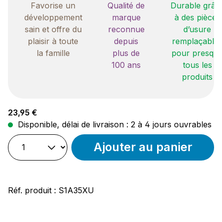
Favorise un
Qualité de
Durable grâc
développement
marque
à des pièces
sain et offre du
reconnue
d’usure
plaisir à toute
depuis
remplaçable
la famille
plus de
pour presqu
100 ans
tous les
produits
Prix régulier :
23,95 €
Disponible, délai de livraison : 2 à 4 jours ouvrables
Ajouter au panier
Réf. produit :
S1A35XU