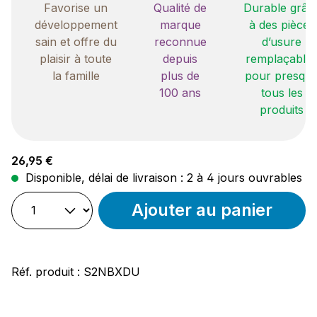
Favorise un
Qualité de
Durable grâc
développement
marque
à des pièces
sain et offre du
reconnue
d’usure
plaisir à toute
depuis
remplaçable
la famille
plus de
pour presqu
100 ans
tous les
produits
Prix régulier :
26,95 €
Disponible, délai de livraison : 2 à 4 jours ouvrables
Ajouter au panier
Réf. produit :
S2NBXDU