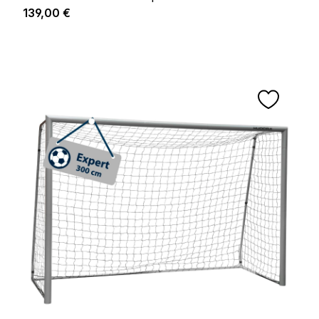
Regulärer Preis:
139,00 €