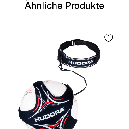
Ähnliche Produkte
Produktgalerie überspringen