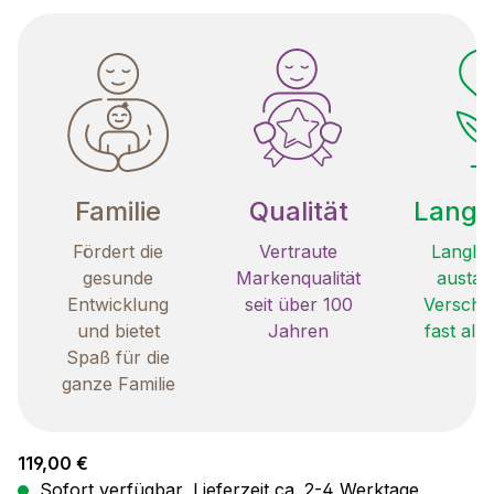
Familie
Qualität
Langle
Fördert die
Vertraute
Langleb
gesunde
Markenqualität
austau
Entwicklung
seit über 100
Verschle
und bietet
Jahren
fast all
Spaß für die
ganze Familie
Regulärer Preis:
119,00 €
Sofort verfügbar, Lieferzeit ca. 2-4 Werktage