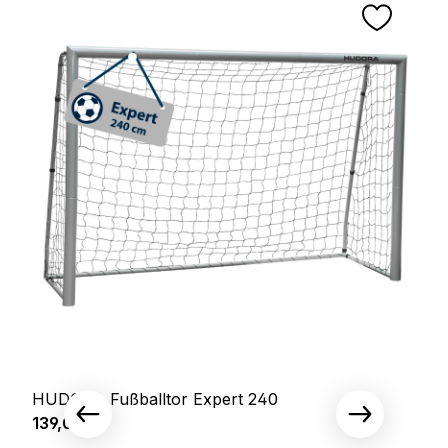
HUDORA Fußballtor Expert 240
Regulärer Preis:
139,00 €