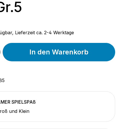
Gr.5
 Preis:
ügbar, Lieferzeit ca. 2-4 Werktage
In den Warenkorb
85
MER SPIELSPAß
Groß und Klein