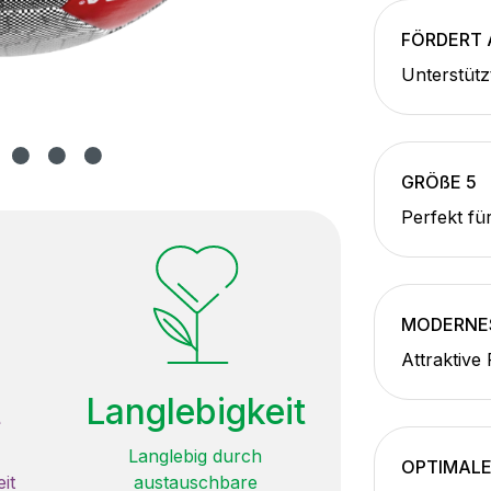
FÖRDERT 
Unterstüt
GRÖßE 5
Perfekt für
MODERNES
Attraktive
t
Langlebigkeit
Langlebig durch
OPTIMALE
it
austauschbare