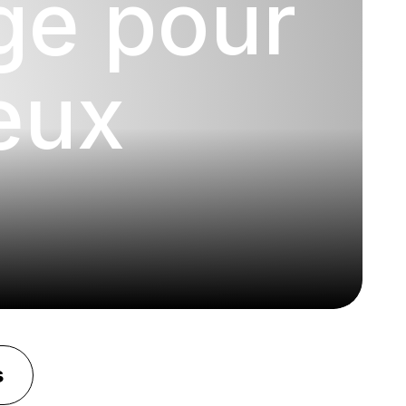
ge pour
eux
s