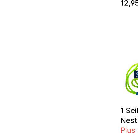
Prix 
12,9
1 Sei
Nest
Plus 