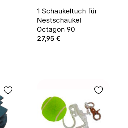
1 Schaukeltuch für
Nestschaukel
Octagon 90
Prix régulier :
27,95 €