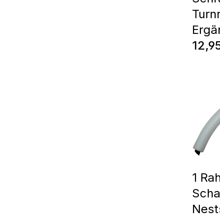
Turn
Ergä
Prix 
12,9
1 Ra
Scha
Nest