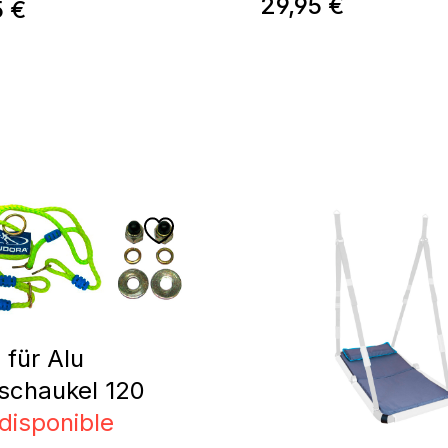
Prix régulier :
29,95 €
régulier :
5 €
l für Alu
schaukel 120
disponible