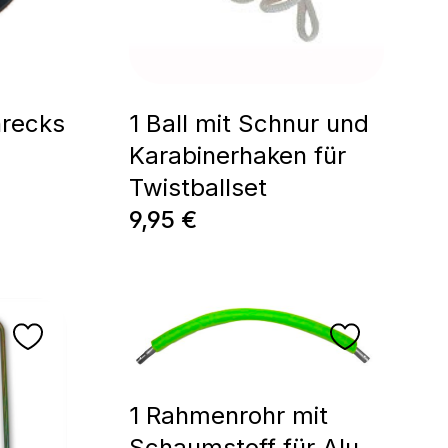
nrecks
1 Ball mit Schnur und
Karabinerhaken für
Twistballset
Prix régulier :
9,95 €
1 Rahmenrohr mit
Schaumstoff für Alu