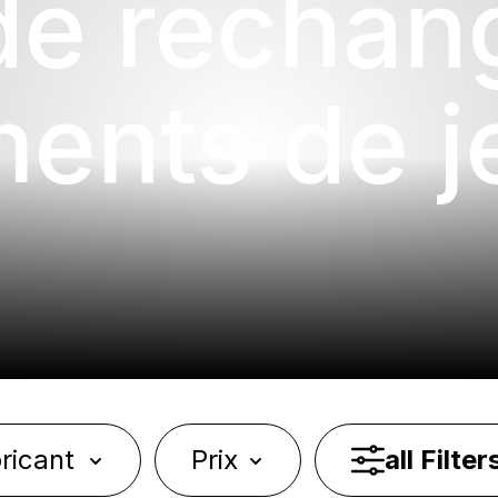
de rechan
ents de j
ricant
Prix
all Filter