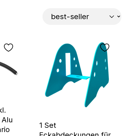
l.
 Alu
1 Set
rio
Eckabdeckungen für