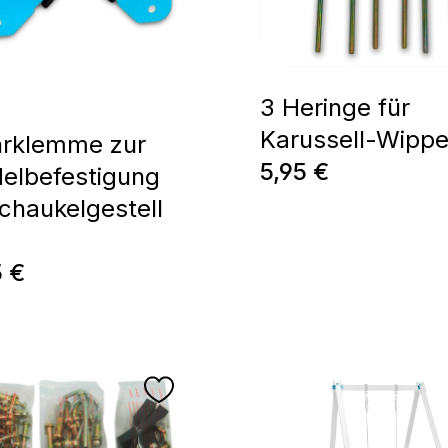
3 Heringe für
Karussell-Wipp
hrklemme zur
Prix régulier :
5,95 €
elbefestigung
Schaukelgestell
o
régulier :
5 €