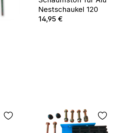
Nestschaukel 120
Prix régulier :
14,95 €
e