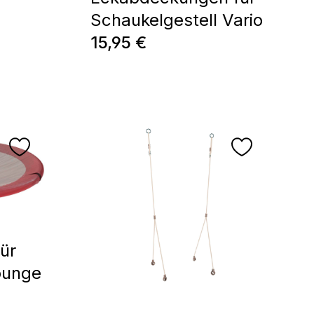
Schaukelgestell Vario
Prix régulier :
15,95 €
ür
ounge