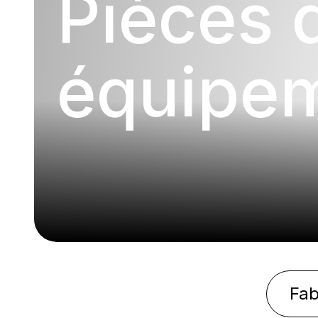
Pièces 
équipem
Fab