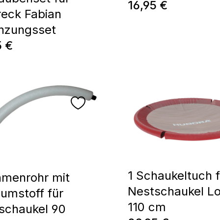
Prix régulier :
16,95 €
reck Fabian
nzungsset
régulier :
5 €
1 Schaukeltuch f
hmenrohr mit
Nestschaukel L
umstoff für
110 cm
schaukel 90