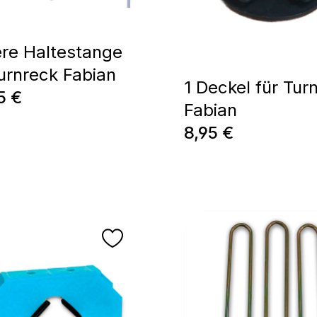
ere Haltestange
Turnreck Fabian
1 Deckel für Tur
régulier :
5 €
Fabian
Prix régulier :
8,95 €