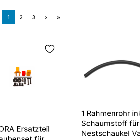
Page
Page
Page
1
2
3
1 Rahmenrohr ink
Schaumstoff für
RA Ersatzteil
Nestschaukel Va
aubenset für