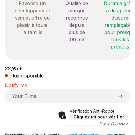
Favorise un
Qualité de
Durable grâc
développement
marque
à des pièces
sain et offre du
reconnue
d’usure
plaisir à toute
depuis
remplaçable
la famille
plus de
pour presqu
100 ans
tous les
produits
Prix régulier :
22,95 €
Plus disponible
Notify me
Your E-mail
Vérification Anti-Robot
Cliquez ici pour vérifier
Friendly
Captcha ⇗
By submitting the form, I accept the
general terms and conditions
as well