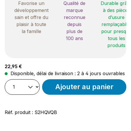
Favorise un
Qualité de
Durable grâc
développement
marque
à des pièces
sain et offre du
reconnue
d’usure
plaisir à toute
depuis
remplaçable
la famille
plus de
pour presqu
100 ans
tous les
produits
Prix régulier :
22,95 €
Disponible, délai de livraison : 2 à 4 jours ouvrables
Ajouter au panier
Réf. produit :
S2HQVQB