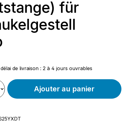
ststange) für
ukelgestell
o
ier :
délai de livraison : 2 à 4 jours ouvrables
Ajouter au panier
S25YXDT