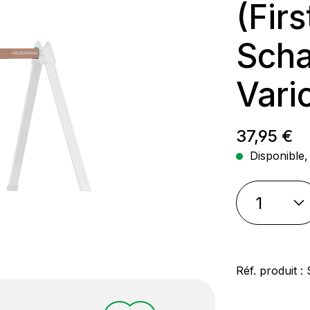
(Fir
Scha
Vari
Prix régul
37,95 €
Disponible, 
Réf. produit :