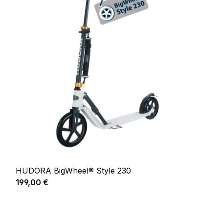
HUDORA BigWheel® Style 230
Prix régulier :
199,00 €