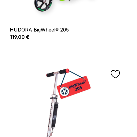
HUDORA BigWheel® 205
Prix régulier :
119,00 €