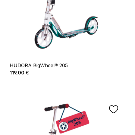
HUDORA BigWheel® 205
Prix régulier :
119,00 €