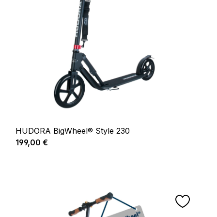
HUDORA BigWheel® Style 230
Prix régulier :
199,00 €