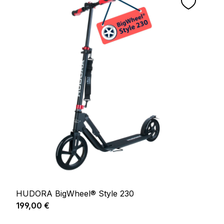
HUDORA BigWheel® Style 230
Prix régulier :
199,00 €