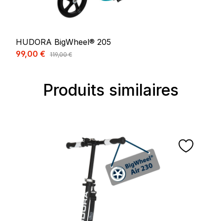
HUDORA BigWheel® 205
Prix de vente :
99,00 €
Prix régulier :
119,00 €
Produits similaires
Ignorer la galerie de produits