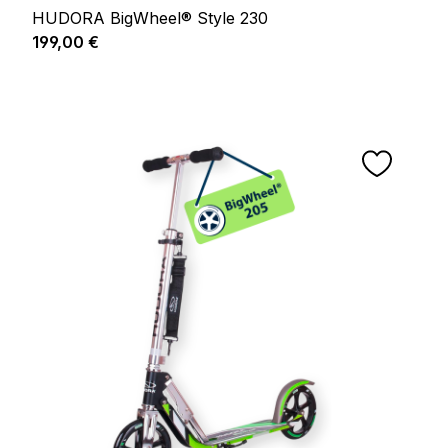
HUDORA BigWheel® Style 230
Prix régulier :
199,00 €