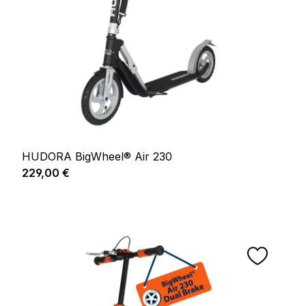
HUDORA BigWheel® Air 230
Prix régulier :
229,00 €