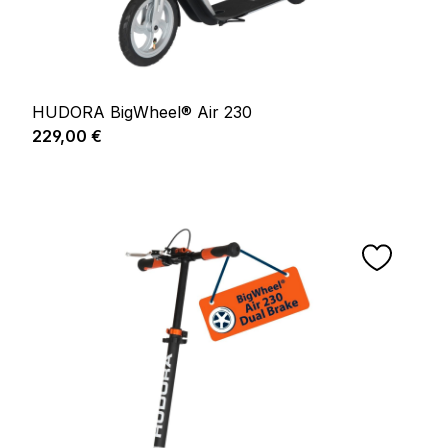
HUDORA BigWheel® Air 230
Prix régulier :
229,00 €