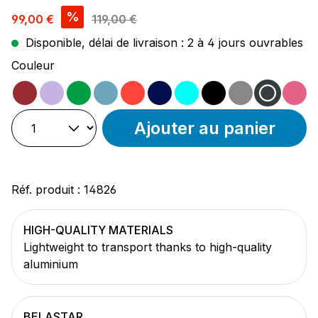
Prix de vente :
%
99,00 €
119,00 €
Disponible, délai de livraison : 2 à 4 jours ouvrables
Sélectionnez
Couleur
magenta
violet
vert
ocean
rouge
noir/bleu
turquoise
noir
gris
anthra
ro
Ajouter au panier
Réf. produit :
14826
HIGH-QUALITY MATERIALS
Lightweight to transport thanks to high-quality
aluminium
BELASTAR