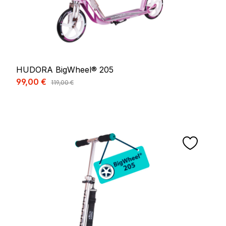
HUDORA BigWheel® 205
Prix de vente :
99,00 €
Prix régulier :
119,00 €