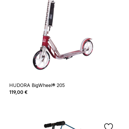
HUDORA BigWheel® 205
Prix régulier :
119,00 €