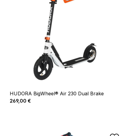
HUDORA BigWheel® Air 230 Dual Brake
Prix régulier :
269,00 €