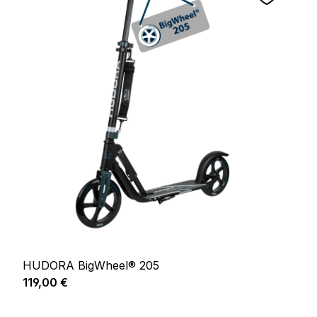
HUDORA BigWheel® 205
Prix régulier :
119,00 €