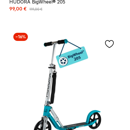
HUDORA BigWheel® 205
Prix de vente :
99,00 €
Prix régulier :
119,00 €
−16%