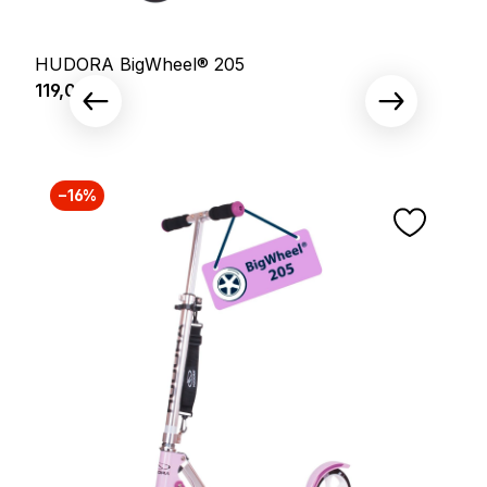
HUDORA BigWheel® 205
Prix régulier :
119,00 €
−16%