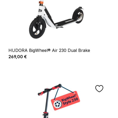
HUDORA BigWheel® Air 230 Dual Brake
Prix régulier :
269,00 €