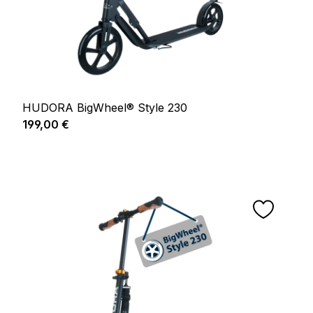
HUDORA BigWheel® Style 230
Prix régulier :
199,00 €