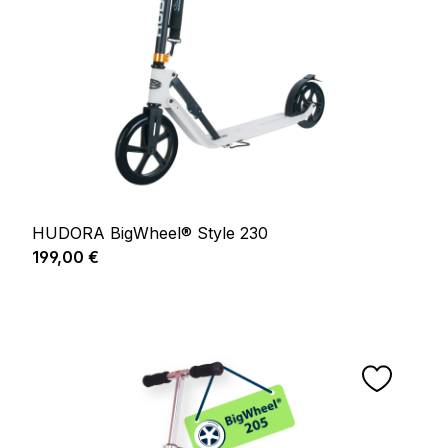
HUDORA BigWheel® Style 230
Prix régulier :
199,00 €