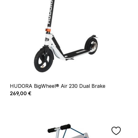
HUDORA BigWheel® Air 230 Dual Brake
Prix régulier :
269,00 €