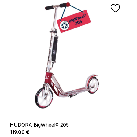
HUDORA BigWheel® 205
Prix régulier :
119,00 €