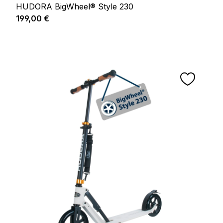
HUDORA BigWheel® Style 230
Prix régulier :
199,00 €