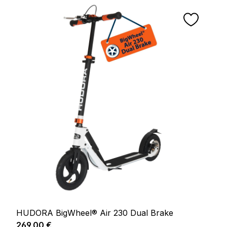
HUDORA BigWheel® Air 230 Dual Brake
Prix régulier :
269,00 €