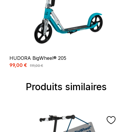
HUDORA BigWheel® 205
Prix de vente :
99,00 €
Prix régulier :
119,00 €
Produits similaires
Ignorer la galerie de produits