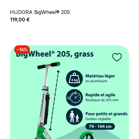
HUDORA BigWheel® 205
Prix régulier :
119,00 €
−16%