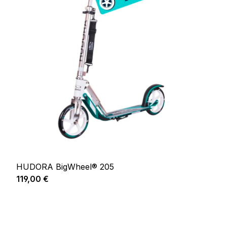
HUDORA BigWheel® 205
Prix régulier :
119,00 €