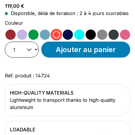
Prix régulier :
119,00 €
Disponible, délai de livraison : 2 à 4 jours ouvrables
Sélectionnez
Couleur
magenta
violet
vert
ocean
rouge
noir/bleu
turquoise
noir
gris
anthra
ro
Ajouter au panier
Réf. produit :
14724
HIGH-QUALITY MATERIALS
Lightweight to transport thanks to high-quality
aluminium
LOADABLE