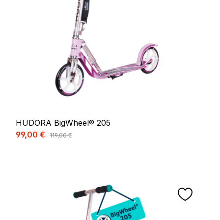
HUDORA BigWheel® 205
Prix de vente :
99,00 €
Prix régulier :
119,00 €