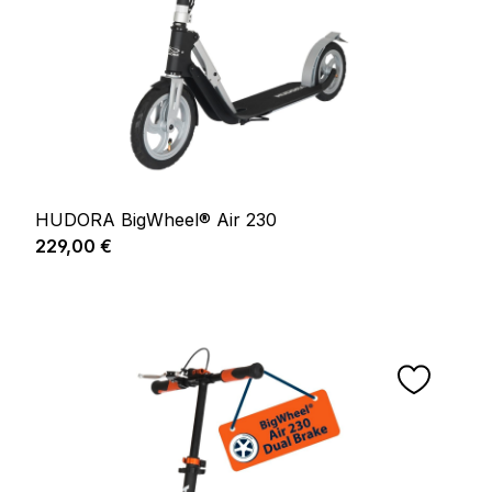
HUDORA BigWheel® Air 230
Prix régulier :
229,00 €