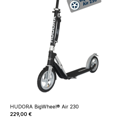
HUDORA BigWheel® Air 230
Prix régulier :
229,00 €