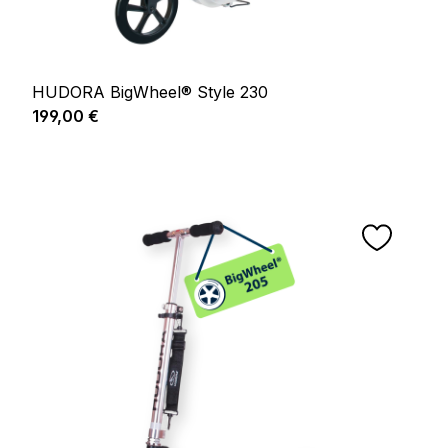
HUDORA BigWheel® Style 230
Prix régulier :
199,00 €