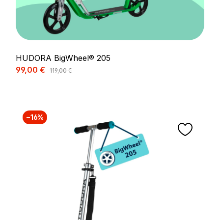
HUDORA BigWheel® 205
Prix de vente :
99,00 €
Prix régulier :
119,00 €
−16%