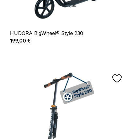
HUDORA BigWheel® Style 230
Prix régulier :
199,00 €