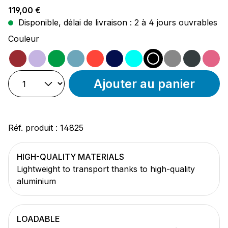
Prix régulier :
119,00 €
Disponible, délai de livraison : 2 à 4 jours ouvrables
Sélectionnez
Couleur
magenta
violet
vert
ocean
rouge
noir/bleu
turquoise
noir
gris
anthra
ro
Ajouter au panier
Réf. produit :
14825
HIGH-QUALITY MATERIALS
Lightweight to transport thanks to high-quality
aluminium
LOADABLE