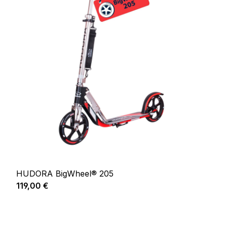
HUDORA BigWheel® 205
Prix régulier :
119,00 €