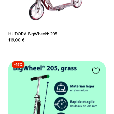
HUDORA BigWheel® 205
Prix régulier :
119,00 €
−16%