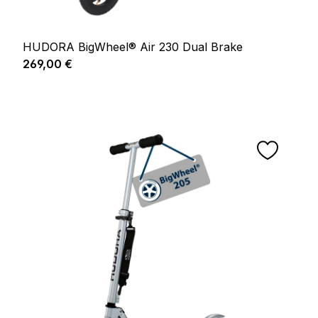
HUDORA BigWheel® Air 230 Dual Brake
Prix régulier :
269,00 €