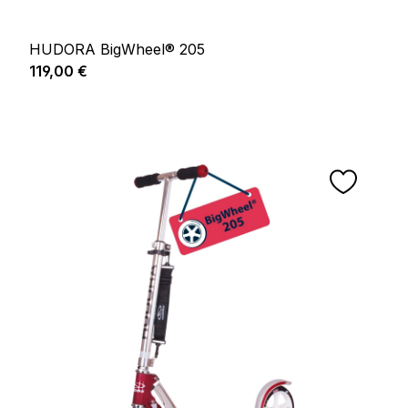
HUDORA BigWheel® 205
Prix régulier :
119,00 €