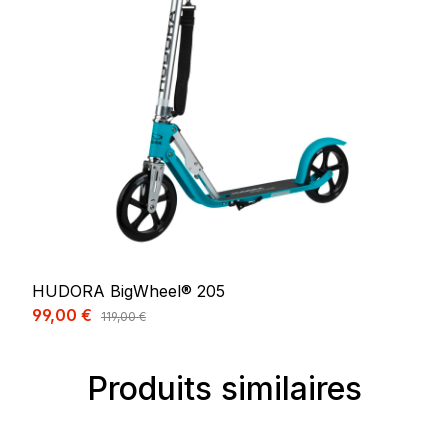
HUDORA BigWheel® 205
Prix de vente :
99,00 €
Prix régulier :
119,00 €
Produits similaires
Ignorer la galerie de produits