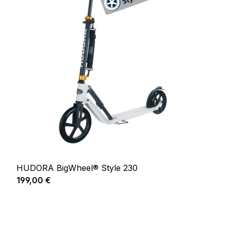
HUDORA BigWheel® Style 230
Prix régulier :
199,00 €