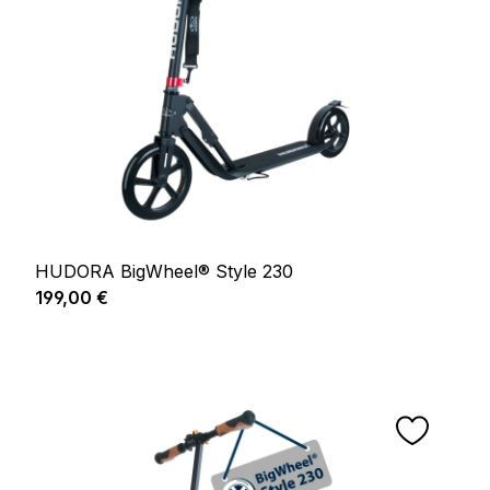
HUDORA BigWheel® Style 230
Prix régulier :
199,00 €