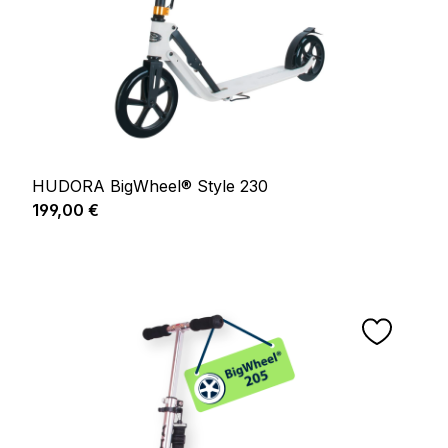
HUDORA BigWheel® Style 230
Prix régulier :
199,00 €