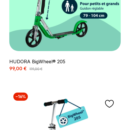
HUDORA BigWheel® 205
Prix de vente :
99,00 €
Prix régulier :
119,00 €
−16%