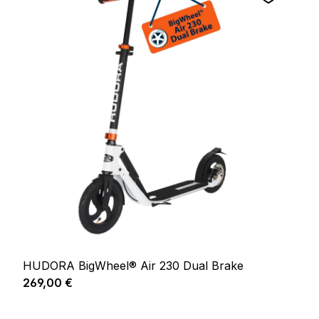
HUDORA BigWheel® Air 230 Dual Brake
Prix régulier :
269,00 €