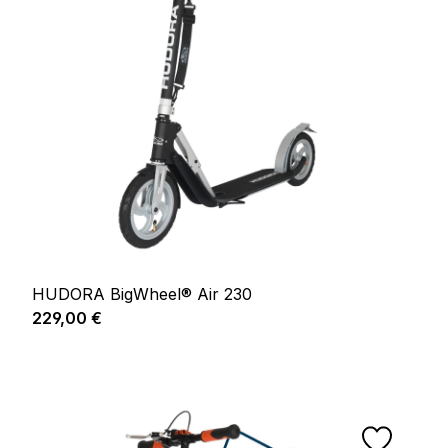
HUDORA BigWheel® Air 230
Prix régulier :
229,00 €