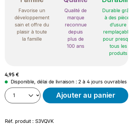
Favorise un
Qualité de
Durable grâc
développement
marque
à des pièces
sain et offre du
reconnue
d’usure
plaisir à toute
depuis
remplaçable
la famille
plus de
pour presqu
100 ans
tous les
produits
Prix régulier :
4,95 €
Disponible, délai de livraison : 2 à 4 jours ouvrables
Ajouter au panier
Réf. produit :
S3VQVK