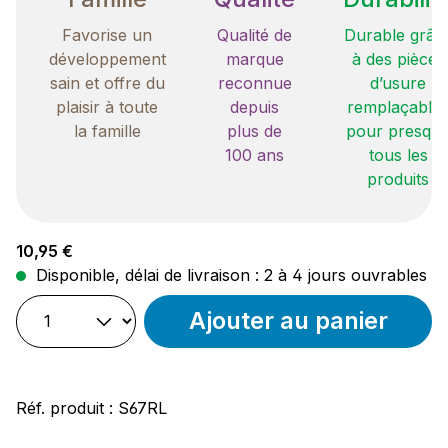
Favorise un
Qualité de
Durable grâc
développement
marque
à des pièces
sain et offre du
reconnue
d’usure
plaisir à toute
depuis
remplaçable
la famille
plus de
pour presqu
100 ans
tous les
produits
Prix régulier :
10,95 €
Disponible, délai de livraison : 2 à 4 jours ouvrables
Ajouter au panier
Réf. produit :
S67RL